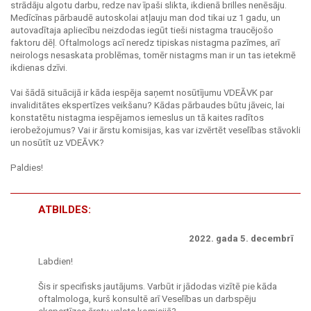
strādāju algotu darbu, redze nav īpaši slikta, ikdienā brilles nenēsāju.
Medīcīnas pārbaudē autoskolai atļauju man dod tikai uz 1 gadu, un
autovadītaja apliecību neizdodas iegūt tieši nistagma traucējošo
faktoru dēļ. Oftalmologs acī neredz tipiskas nistagma pazīmes, arī
neirologs nesaskata problēmas, tomēr nistagms man ir un tas ietekmē
ikdienas dzīvi.
Vai šādā situācijā ir kāda iespēja saņemt nosūtījumu VDEĀVK par
invaliditātes ekspertīzes veikšanu? Kādas pārbaudes būtu jāveic, lai
konstatētu nistagma iespējamos iemeslus un tā kaites radītos
ierobežojumus? Vai ir ārstu komisijas, kas var izvērtēt veselības stāvokli
un nosūtīt uz VDEĀVK?
Paldies!
ATBILDES:
2022. gada 5. decembrī
Labdien!
Šis ir specifisks jautājums. Varbūt ir jādodas vizītē pie kāda
oftalmologa, kurš konsultē arī Veselības un darbspēju