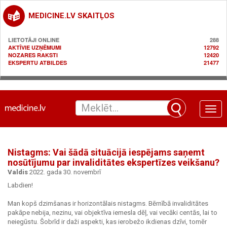
MEDICINE.LV SKAITĻOS
LIETOTĀJI ONLINE
288
AKTĪVIE UZŅĒMUMI
12792
NOZARES RAKSTI
12420
EKSPERTU ATBILDES
21477
Toggle
naviga
Nistagms: Vai šādā situācijā iespējams saņemt
nosūtījumu par invaliditātes ekspertīzes veikšanu?
Valdis
2022. gada 30. novembrī
Labdien!
Man kopš dzimšanas ir horizontālais nistagms. Bērnībā invaliditātes
pakāpe nebija, nezinu, vai objektīva iemesla dēļ, vai vecāki centās, lai to
neiegūstu. Šobrīd ir daži aspekti, kas ierobežo ikdienas dzīvi, tomēr