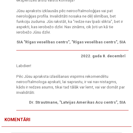
ekspertīzes ārstu valsts komisijā?
Jūsu apraksts izklausās pēc neirooftalmoloģijas vai pat
neiroloģijas profila. Invaliditāti nosaka ne dēļ slimības, bet
funkciju zuduma. Jūs rakstāt, ka "redze nav īpaši slikta", bet ir
aspekti, kas ierobežo dzīvi. Nav zināms, cik ļoti un kā tie
ierobežo Jūsu dzīvi.
SIA "Rīgas veselības centrs", "Rīgas veselības centrs", SIA
2022. gada 8. decembrī
Labdien!
Pēc Jūsu apraksta izlasīšanas vispirms rekomendētu
neirooftalmologa apskati, lai saprastu, ir vai nav nistagms,
kāds ir redzes asums, tikai tad tālāk var lemt, vai var domāt par
invaliditāti.
Dr. Strautmane, "Latvijas Amerikas Acu centrs", SIA
KOMENTĀRI