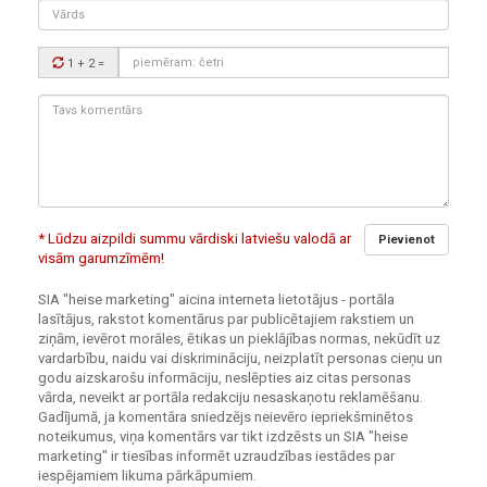
Vārds
Drošības
1 + 2
=
kods:
Tavs
komentārs:
* Lūdzu aizpildi summu vārdiski latviešu valodā ar
Pievienot
visām garumzīmēm!
SIA "heise marketing" aicina interneta lietotājus - portāla
lasītājus, rakstot komentārus par publicētajiem rakstiem un
ziņām, ievērot morāles, ētikas un pieklājības normas, nekūdīt uz
vardarbību, naidu vai diskrimināciju, neizplatīt personas cieņu un
godu aizskarošu informāciju, neslēpties aiz citas personas
vārda, neveikt ar portāla redakciju nesaskaņotu reklamēšanu.
Gadījumā, ja komentāra sniedzējs neievēro iepriekšminētos
noteikumus, viņa komentārs var tikt izdzēsts un SIA "heise
marketing" ir tiesības informēt uzraudzības iestādes par
iespējamiem likuma pārkāpumiem.