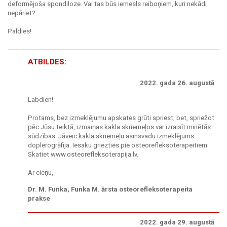
deformējoša spondiloze. Vai tas būs iemesls reiboņiem, kuri nekādi
nepāriet?
Paldies!
ATBILDES:
2022. gada 26. augustā
Labdien!
Protams, bez izmeklējumu apskates grūti spriest, bet, spriežot
pēc Jūsu teiktā, izmaiņas kakla skriemeļos var izraisīt minētās
sūdzības. Jāveic kakla skriemeļu asinsvadu izmeklējums
doplerogrāfija. Iesaku griezties pie osteorefleksoterapeitiem.
Skatiet www.osteorefleksoterapija.lv.
Ar cieņu,
Dr. M. Funka, Funka M. ārsta osteorefleksoterapeita
prakse
2022. gada 29. augustā