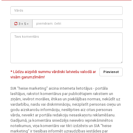
Vārds
Drošības
3 + 5
=
kods:
Tavs
komentārs:
* Lūdzu aizpildi summu vārdiski latviešu valodā ar
Pievienot
visām garumzīmēm!
SIA "heise marketing" aicina interneta lietotājus - portāla
lasītājus, rakstot komentārus par publicētajiem rakstiem un
ziņām, ievērot morāles, ētikas un pieklājības normas, nekūdīt uz
vardarbību, naidu vai diskrimināciju, neizplatīt personas cieņu un
godu aizskarošu informāciju, neslēpties aiz citas personas
vārda, neveikt ar portāla redakciju nesaskaņotu reklamēšanu.
Gadījumā, ja komentāra sniedzējs neievēro iepriekšminētos
noteikumus, viņa komentārs var tikt izdzēsts un SIA "heise
marketing" ir tiesības informēt uzraudzības iestādes par