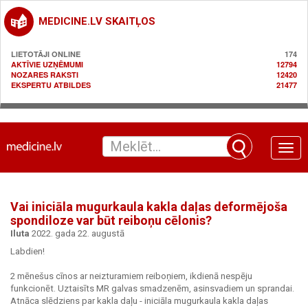
MEDICINE.LV SKAITĻOS
LIETOTĀJI ONLINE
174
AKTĪVIE UZŅĒMUMI
12794
NOZARES RAKSTI
12420
EKSPERTU ATBILDES
21477
Toggle
naviga
Vai iniciāla mugurkaula kakla daļas deformējoša
spondiloze var būt reiboņu cēlonis?
Iluta
2022. gada 22. augustā
Labdien!
2 mēnešus cīnos ar neizturamiem reiboņiem, ikdienā nespēju
funkcionēt. Uztaisīts MR galvas smadzenēm, asinsvadiem un sprandai.
Atnāca slēdziens par kakla daļu - iniciāla mugurkaula kakla daļas