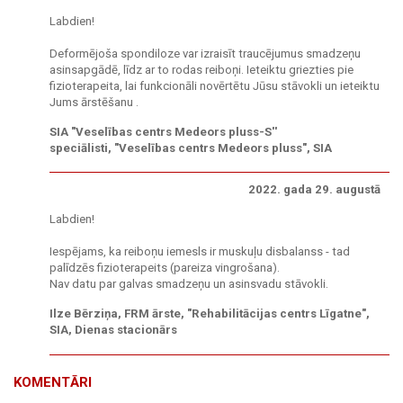
Labdien!
Deformējoša spondiloze var izraisīt traucējumus smadzeņu
asinsapgādē, līdz ar to rodas reiboņi. Ieteiktu griezties pie
fizioterapeita, lai funkcionāli novērtētu Jūsu stāvokli un ieteiktu
Jums ārstēšanu .
SIA "Veselības centrs Medeors pluss-S''
speciālisti, "Veselības centrs Medeors pluss", SIA
2022. gada 29. augustā
Labdien!
Iespējams, ka reiboņu iemesls ir muskuļu disbalanss - tad
palīdzēs fizioterapeits (pareiza vingrošana).
Nav datu par galvas smadzeņu un asinsvadu stāvokli.
Ilze Bērziņa, FRM ārste, "Rehabilitācijas centrs Līgatne",
SIA, Dienas stacionārs
KOMENTĀRI