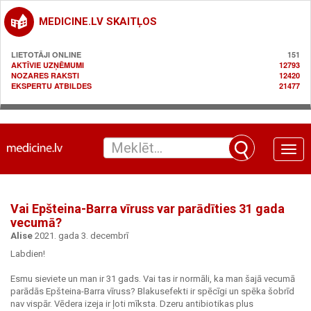
MEDICINE.LV SKAITĻOS
LIETOTĀJI ONLINE
151
AKTĪVIE UZŅĒMUMI
12793
NOZARES RAKSTI
12420
EKSPERTU ATBILDES
21477
Toggle
naviga
Vai Epšteina-Barra vīruss var parādīties 31 gada
vecumā?
Alise
2021. gada 3. decembrī
Labdien!
Esmu sieviete un man ir 31 gads. Vai tas ir normāli, ka man šajā vecumā
parādās Epšteina-Barra vīruss? Blakusefekti ir spēcīgi un spēka šobrīd
nav vispār. Vēdera izeja ir ļoti mīksta. Dzeru antibiotikas plus