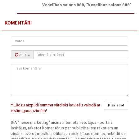
Veselības salons 888, "Veselības salons 888"
KOMENTĀRI
Vārds
Drošības
3 + 5
=
kods:
Tavs
komentārs:
* Lūdzu aizpildi summu vārdiski latviešu valodā ar
Pievienot
visām garumzīmēm!
SIA "heise marketing" aicina interneta lietotājus - portāla
lasītājus, rakstot komentārus par publicētajiem rakstiem un
ziņām, ievērot morāles, ētikas un pieklājības normas, nekūdīt uz