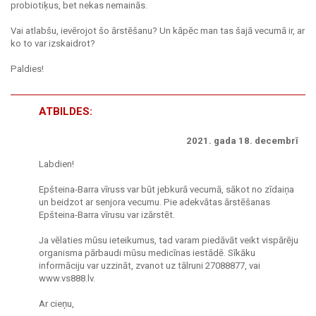
probiotiķus, bet nekas nemainās.
Vai atlabšu, ievērojot šo ārstēšanu? Un kāpēc man tas šajā vecumā ir, ar
ko to var izskaidrot?
Paldies!
ATBILDES:
2021. gada 18. decembrī
Labdien!
Epšteina-Barra vīruss var būt jebkurā vecumā, sākot no zīdaiņa
un beidzot ar senjora vecumu. Pie adekvātas ārstēšanas
Epšteina-Barra vīrusu var izārstēt.
Ja vēlaties mūsu ieteikumus, tad varam piedāvāt veikt vispārēju
organisma pārbaudi mūsu medicīnas iestādē. Sīkāku
informāciju var uzzināt, zvanot uz tālruni 27088877, vai
www.vs888.lv.
Ar cieņu,