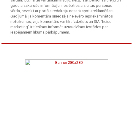
vardarbību, naidu vai diskrimināciju, neizplatīt personas cieņu un
godu aizskarošu informāciju, neslēpties aiz citas personas
vārda, neveikt ar portāla redakciju nesaskaņotu reklamēšanu.
Gadījumā, ja komentāra sniedzējs neievēro iepriekšminētos
noteikumus, viņa komentārs var tikt izdzēsts un SIA "heise
marketing" ir tiesības informēt uzraudzības iestādes par
iespējamiem likuma pārkāpumiem.