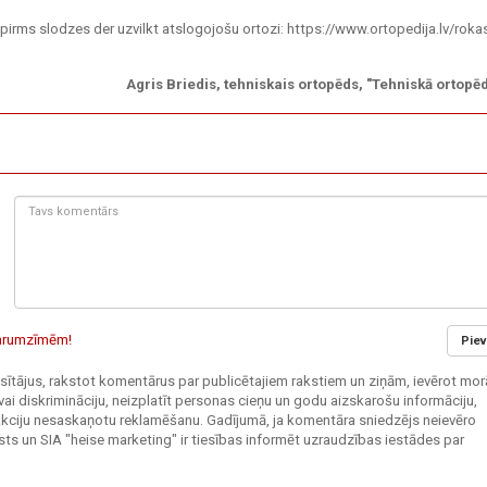
 pirms slodzes der uzvilkt atslogojošu ortozi: https://www.ortopedija.lv/roka
Agris Briedis, tehniskais ortopēds, "Tehniskā ortopēd
Tavs
komentārs:
 garumzīmēm!
Piev
 lasītājus, rakstot komentārus par publicētajiem rakstiem un ziņām, ievērot mor
vai diskrimināciju, neizplatīt personas cieņu un godu aizskarošu informāciju,
edakciju nesaskaņotu reklamēšanu. Gadījumā, ja komentāra sniedzējs neievēro
ts un SIA "heise marketing" ir tiesības informēt uzraudzības iestādes par