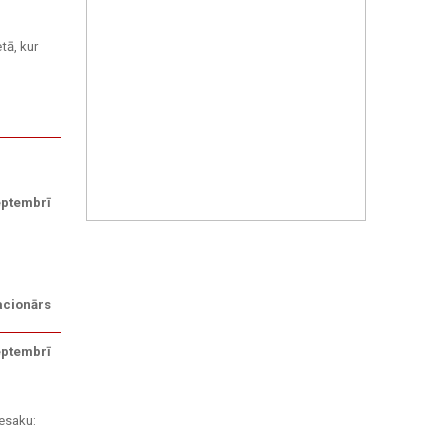
tā, kur
eptembrī
tacionārs
eptembrī
Iesaku: