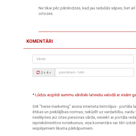
Ne tikai pēc pārslodzes, kad jau radušās sāpes, bet arī
ortozes
KOMENTĀRI
Vārds
Drošības
2 + 4
=
kods:
* Lūdzu aizpildi summu vārdiski latviešu valodā ar visām
SIA "heise marketing" aicina interneta lietotājus - portāla
ētikas un pieklājības normas, nekūdīt uz vardarbību, naidu 
neslēpties aiz citas personas vārda, neveikt ar portāla r
iepriekšminētos noteikumus, viņa komentārs var tikt izdzēs
iespējamiem likuma pārkāpumiem.