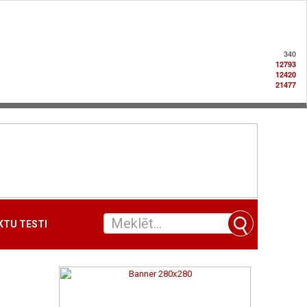
340
12793
12420
21477
TU TESTI