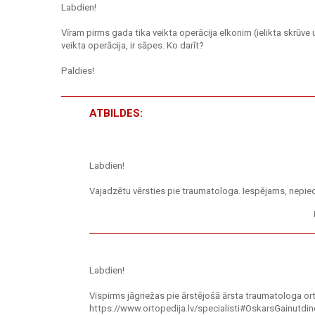
Labdien!
Vīram pirms gada tika veikta operācija elkonim (ielikta skrūve 
veikta operācija, ir sāpes. Ko darīt?
Paldies!
ATBILDES:
Labdien!
Vajadzētu vērsties pie traumatologa. Iespējams, nepie
Labdien!
Vispirms jāgriežas pie ārstējošā ārsta traumatologa ort
https://www.ortopedija.lv/specialisti#OskarsGainutdi