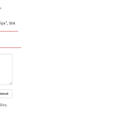
s-
ija", SIA
ienot
āles,