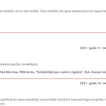
un stieple), un nu viņš strādā. Taču netīšām vīrs guva savainojumu un tagad vie
2021. gada 11. s
ciešami papildu izmeklējumi.
Ilze Bērziņa, FRM ārste, "Rehabilitācijas centrs Līgatne", SIA, Dienas s
2021. gada 16. s
opēda (kurš veica operāciju) vai pie kāda cita ārsta traumatologa ortopēda. 
novs