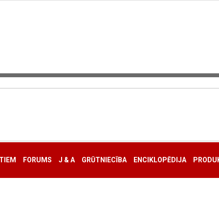
TIEM
FORUMS
J & A
GRŪTNIECĪBA
ENCIKLOPĒDIJA
PRODUK