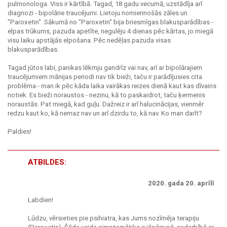
pulmonologa. Viss ir kārtībā. Tagad, 18 gadu vecumā, uzstādīja arī
diagnozi - bipolārie traucējumi. Lietoju nomierinošās zāles un
"Paroxetin". Sākumā no "Paroxetin" bija briesmīgas blakusparādības -
elpas trūkums, pazuda apetīte, negulēju 4 dienas pēc kārtas, jo miegā
visu laiku apstājās elpošana. Pēc nedēļas pazuda visas
blakusparādības.
Tagad jūtos labi, panikas lēkmju gandrīz vai nav, arī ar bipolārajiem
traucējumiem mānijas periodi nav tik bieži, taču ir parādījusies cita
problēma - man ik pēc kāda laika vairākas reizes dienā kaut kas dīvains
notiek. Es bieži noraustos - nezinu, kā to paskaidrot, taču ķermenis
noraustās. Pat miegā, kad guļu. Dažreiz ir arī halucinācijas, vienmēr
redzu kaut ko, kā nemaz nav un arī dzirdu to, kā nav. Ko man darīt?
Paldies!
ATBILDES:
2020. gada 20. aprīlī
Labdien!
Lūdzu, vērsieties pie psihiatra, kas Jums nozīmēja terapiju