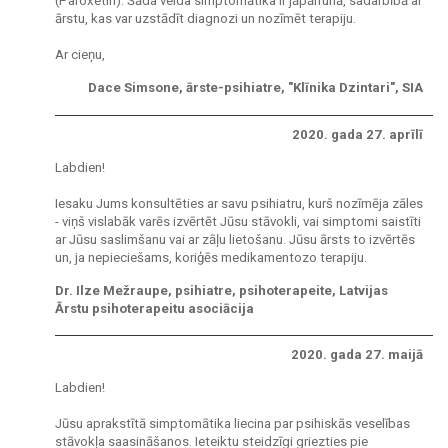
(Paroxetin). Šāda veida simptomātika ir jāpārrunā, sadarbībā ar
ārstu, kas var uzstādīt diagnozi un nozīmēt terapiju.
Ar cieņu,
Dace Simsone, ārste-psihiatre, "Klīnika Dzintari", SIA
2020. gada 27. aprīlī
Labdien!
Iesaku Jums konsultēties ar savu psihiatru, kurš nozīmēja zāles
- viņš vislabāk varēs izvērtēt Jūsu stāvokli, vai simptomi saistīti
ar Jūsu saslimšanu vai ar zāļu lietošanu. Jūsu ārsts to izvērtēs
un, ja nepieciešams, koriģēs medikamentozo terapiju.
Dr. Ilze Mežraupe, psihiatre, psihoterapeite, Latvijas
Ārstu psihoterapeitu asociācija
2020. gada 27. maijā
Labdien!
Jūsu aprakstītā simptomātika liecina par psihiskās veselības
stāvokļa saasināšanos. Ieteiktu steidzīgi griezties pie