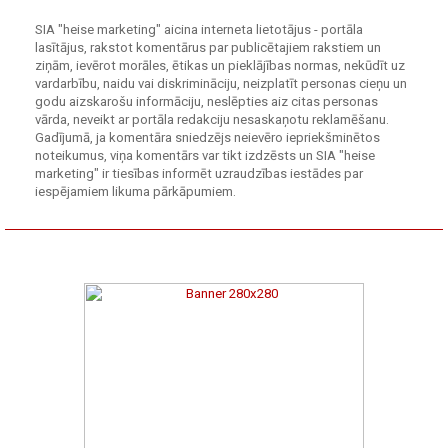
SIA "heise marketing" aicina interneta lietotājus - portāla
lasītājus, rakstot komentārus par publicētajiem rakstiem un
ziņām, ievērot morāles, ētikas un pieklājības normas, nekūdīt uz
vardarbību, naidu vai diskrimināciju, neizplatīt personas cieņu un
godu aizskarošu informāciju, neslēpties aiz citas personas
vārda, neveikt ar portāla redakciju nesaskaņotu reklamēšanu.
Gadījumā, ja komentāra sniedzējs neievēro iepriekšminētos
noteikumus, viņa komentārs var tikt izdzēsts un SIA "heise
marketing" ir tiesības informēt uzraudzības iestādes par
iespējamiem likuma pārkāpumiem.