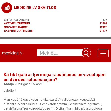
MEDICINE.LV SKAITĻOS
LIETOTĀJI ONLINE
337
AKTĪVIE UZŅĒMUMI
12792
NOZARES RAKSTI
12420
EKSPERTU ATBILDES
21477
Toggle
naviga
Kā tikt galā ar ķermeņa raustīšanos un vizuālajām
un dzirdes halucinācijām?
Annija
2020. gada 15. aprīlī
Labdien!
Man kopš 16 gadu vecuma tika uzstādīta diagnoze - veģetatīvā
distonija. Mani nosūtīja uz ehokardiogrammu, elektrokardiogrammu,
uztaisīja analīzes vairogdziedzerim, D vitamīnam, biju pie alergologa,