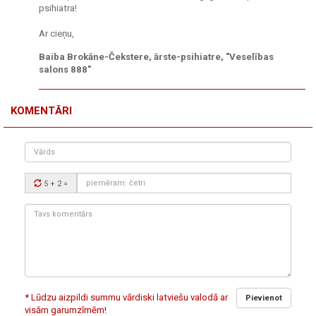
psihiatra!
Ar cieņu,
Baiba Brokāne-Čekstere, ārste-psihiatre, "Veselības
salons 888"
KOMENTĀRI
Vārds
Drošības
5 + 2
=
kods:
Tavs
komentārs:
* Lūdzu aizpildi summu vārdiski latviešu valodā ar
Pievienot
visām garumzīmēm!