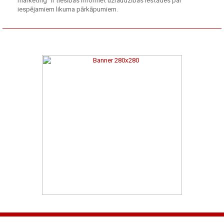
marketing" ir tiesības informēt uzraudzības iestādes par
iespējamiem likuma pārkāpumiem.