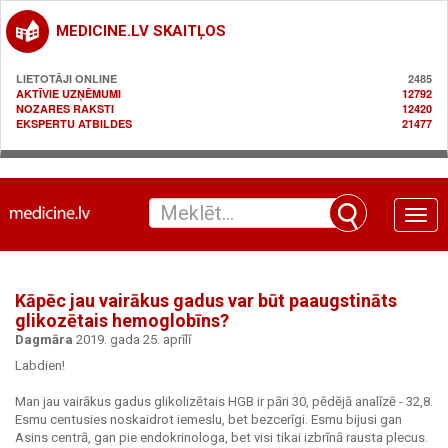
MEDICINE.LV SKAITĻOS
LIETOTĀJI ONLINE
2485
AKTĪVIE UZŅĒMUMI
12792
NOZARES RAKSTI
12420
EKSPERTU ATBILDES
21477
Toggle
naviga
Kāpēc jau vairākus gadus var būt paaugstināts
glikozētais hemoglobīns?
Dagmāra
2019. gada 25. aprīlī
Labdien!
Man jau vairākus gadus glikolizētais HGB ir pāri 30, pēdējā analīzē - 32,8.
Esmu centusies noskaidrot iemeslu, bet bezcerīgi. Esmu bijusi gan
Asins centrā, gan pie endokrinologa, bet visi tikai izbrīnā rausta plecus.