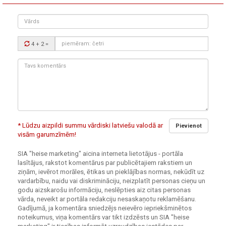
Vārds
Drošības
4 + 2
=
kods:
Tavs
komentārs:
* Lūdzu aizpildi summu vārdiski latviešu valodā ar
Pievienot
visām garumzīmēm!
SIA "heise marketing" aicina interneta lietotājus - portāla
lasītājus, rakstot komentārus par publicētajiem rakstiem un
ziņām, ievērot morāles, ētikas un pieklājības normas, nekūdīt uz
vardarbību, naidu vai diskrimināciju, neizplatīt personas cieņu un
godu aizskarošu informāciju, neslēpties aiz citas personas
vārda, neveikt ar portāla redakciju nesaskaņotu reklamēšanu.
Gadījumā, ja komentāra sniedzējs neievēro iepriekšminētos
noteikumus, viņa komentārs var tikt izdzēsts un SIA "heise