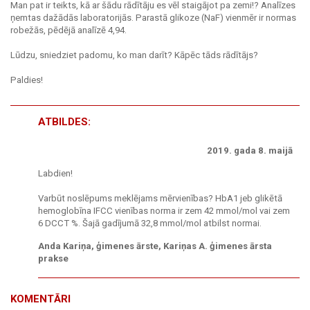
Man pat ir teikts, kā ar šādu rādītāju es vēl staigājot pa zemi!? Analīzes
ņemtas dažādās laboratorijās. Parastā glikoze (NaF) vienmēr ir normas
robežās, pēdējā analīzē 4,94.
Lūdzu, sniedziet padomu, ko man darīt? Kāpēc tāds rādītājs?
Paldies!
ATBILDES:
2019. gada 8. maijā
Labdien!
Varbūt noslēpums meklējams mērvienības? HbA1 jeb glikētā
hemoglobīna IFCC vienības norma ir zem 42 mmol/mol vai zem
6 DCCT %. Šajā gadījumā 32,8 mmol/mol atbilst normai.
Anda Kariņa, ģimenes ārste, Kariņas A. ģimenes ārsta
prakse
KOMENTĀRI