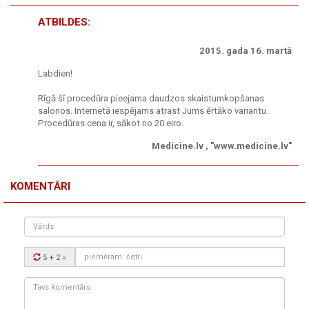
ATBILDES:
2015. gada 16. martā
Labdien!
Rīgā šī procedūra pieejama daudzos skaistumkopšanas
salonos. Internetā iespējams atrast Jums ērtāko variantu.
Procedūras cena ir, sākot no 20 eiro.
Medicine.lv , "www.medicine.lv"
KOMENTĀRI
Vārds
Drošības
5 + 2
=
kods:
Tavs
komentārs: