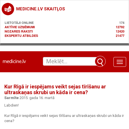
MEDICINE.LV SKAITĻOS
LIETOTĀJI ONLINE
174
AKTĪVIE UZŅĒMUMI
12792
NOZARES RAKSTI
12420
EKSPERTU ATBILDES
21477
Toggle
naviga
Kur Rīgā ir iespējams veikt sejas tīrīšanu ar
ultraskaņas skrubi un kāda ir cena?
Sarmīte
2015. gada 16. martā
Labdien!
Kur Rīgā ir iespējams veikt sejas tīrīšanu ar ultraskaņas skrubi un kāda ir
cena?