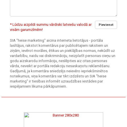
* Lūdzu aizpildi summu vārdiski latviešu valodā ar
Pievienot
visām garumzīmēm!
SIA "heise marketing" aicina interneta lietotājus - portāla
lasītājus, rakstot komentārus par publicētajiem rakstiem un
ziņām, ievērot morāles, ētikas un pieklājības normas, nekūdīt uz
vardarbību, naidu vai diskrimināciju, neizplatīt personas cieņu un
godu aizskarošu informāciju, neslēpties aiz citas personas
vārda, neveikt ar portāla redakciju nesaskaņotu reklamēšanu.
Gadījumā, ja komentāra sniedzējs neievēro iepriekšminētos
noteikumus, viņa komentārs var tikt izdzēsts un SIA "heise
marketing" ir tiesības informēt uzraudzības iestādes par
iespējamiem likuma pārkāpumiem.