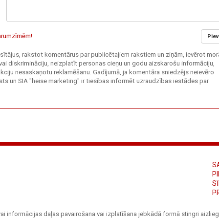
 garumzīmēm!
Piev
 lasītājus, rakstot komentārus par publicētajiem rakstiem un ziņām, ievērot mor
vai diskrimināciju, neizplatīt personas cieņu un godu aizskarošu informāciju,
edakciju nesaskaņotu reklamēšanu. Gadījumā, ja komentāra sniedzējs neievēro
ts un SIA "heise marketing" ir tiesības informēt uzraudzības iestādes par
S
PI
S
P
ai informācijas daļas pavairošana vai izplatīšana jebkādā formā stingri aizliegt