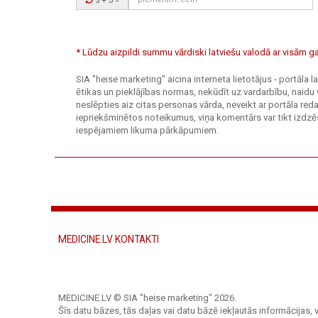
5 + 3
=
kods:
* Lūdzu aizpildi summu vārdiski latviešu valodā ar visām
SIA "heise marketing" aicina interneta lietotājus - portāla
ētikas un pieklājības normas, nekūdīt uz vardarbību, naidu 
neslēpties aiz citas personas vārda, neveikt ar portāla r
iepriekšminētos noteikumus, viņa komentārs var tikt izdzēs
iespējamiem likuma pārkāpumiem.
MEDICINE.LV KONTAKTI
MEDICINE.LV © SIA "heise marketing"
2026.
Šīs datu bāzes, tās daļas vai datu bāzē iekļautās informācijas, v