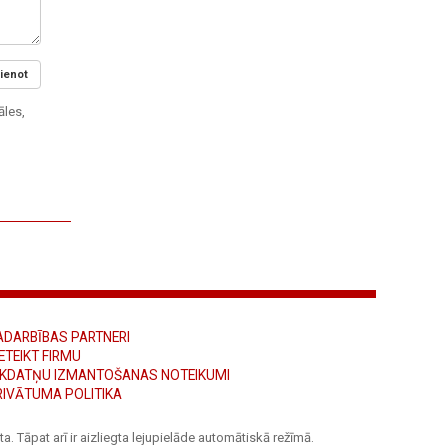
ienot
āles,
ADARBĪBAS PARTNERI
ETEIKT FIRMU
ĪKDATŅU IZMANTOŠANAS NOTEIKUMI
RIVĀTUMA POLITIKA
a. Tāpat arī ir aizliegta lejupielāde automātiskā režīmā.