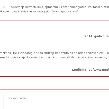
S1. L5 skriemeļa ķermenī sīka, apmēram <1 cm hemangioma. Vai tas ir bīstami
dikamentozu ārstēšanu vai vajag ķirurģisku iejaukšanos?
2014. gada 3. 
mes. Tie ir labdabīgie ādas audzēji, kas veidojas no ādas asinsvadiem. Tā
ama ķirurģiska iejaukšanās. Lai nozīmētu Jums atbilstošo ārstēšanas veidu,
Medicine.lv , "www.medi
Tavs
komentārs: