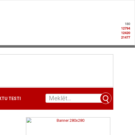
180
12794
12420
21477
TU TESTI