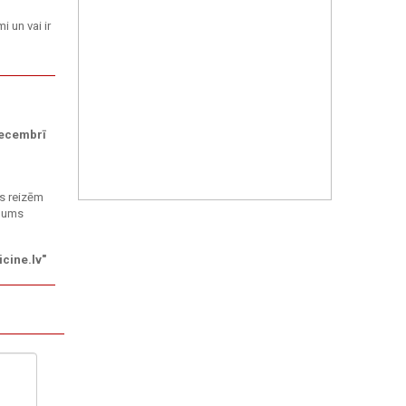
 un vai ir
decembrī
s reizēm
 Jums
cine.lv"