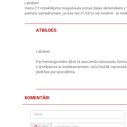
Labdien!
Veicu CT izmeklējumu mugurkaula jostas daļas skriemeļiem L1-
pamats satraukumam, un kas tas ir? Kā to var novērst - ar me
ATBILDES:
Labdien!
Par hemangiomām dēvē tā saucamās asinsvadu dzimumzī
ir ārstējamas ar medikamentiem, taču biežāk nepiecieš
jāvēršas pie speciālista.
KOMENTĀRI
Vārds
Drošības