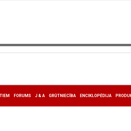
TIEM
FORUMS
J & A
GRŪTNIECĪBA
ENCIKLOPĒDIJA
PRODUK