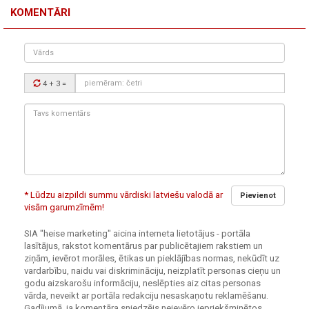
KOMENTĀRI
Vārds
Drošības
4 + 3
=
kods:
Tavs
komentārs:
* Lūdzu aizpildi summu vārdiski latviešu valodā ar
Pievienot
visām garumzīmēm!
SIA "heise marketing" aicina interneta lietotājus - portāla
lasītājus, rakstot komentārus par publicētajiem rakstiem un
ziņām, ievērot morāles, ētikas un pieklājības normas, nekūdīt uz
vardarbību, naidu vai diskrimināciju, neizplatīt personas cieņu un
godu aizskarošu informāciju, neslēpties aiz citas personas
vārda, neveikt ar portāla redakciju nesaskaņotu reklamēšanu.
Gadījumā, ja komentāra sniedzējs neievēro iepriekšminētos