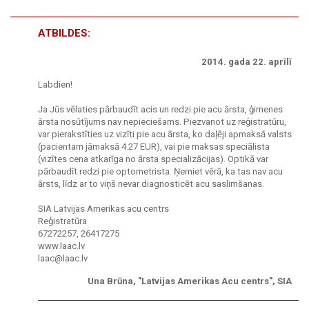
ATBILDES:
2014. gada 22. aprīlī
Labdien!
Ja Jūs vēlaties pārbaudīt acis un redzi pie acu ārsta, ģimenes
ārsta nosūtījums nav nepieciešams. Piezvanot uz reģistratūru,
var pierakstīties uz vizīti pie acu ārsta, ko daļēji apmaksā valsts
(pacientam jāmaksā 4.27 EUR), vai pie maksas speciālista
(vizītes cena atkarīga no ārsta specializācijas). Optikā var
pārbaudīt redzi pie optometrista. Ņemiet vērā, ka tas nav acu
ārsts, līdz ar to viņš nevar diagnosticēt acu saslimšanas.
SIA Latvijas Amerikas acu centrs
Reģistratūra
67272257, 26417275
www.laac.lv
laac@laac.lv
Una Brūna, "Latvijas Amerikas Acu centrs", SIA