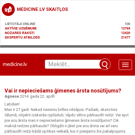
MEDICINE.LV SKAITĻOS
LIETOTĀJI ONLINE
106
AKTĪVIE UZŅĒMUMI
12794
NOZARES RAKSTI
12420
EKSPERTU ATBILDES
21477
Toggle
naviga
Vai ir nepieciešams ģimenes ārsta nosūtījums?
Agnese
2014. gada 22. aprīlī
Labdien!
Man ir 27 gadi. Nekad neesmu brilles nēsājusi. Pašlaik, skatoties
tālumā, objekti izskatās izplūduši, tāpēc vēlos pārbaudīt redzi. Vai ejot
pie acu ārsta man ir nepieciešams ģimenes ārsta nosūtījums? Cik
maksā redzes pārbaude? Obligāti ir jāiet pie acu ārsta vai arī varu
pārbaudīt redzi kādā optikas veikalā, kur ir pieejams šis pakalpojums.