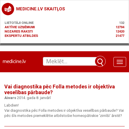
MEDICINE.LV SKAITĻOS
LIETOTĀJI ONLINE
132
AKTĪVIE UZŅĒMUMI
12794
NOZARES RAKSTI
12420
EKSPERTU ATBILDES
21477
Toggle
naviga
Vai diagnostika pēc Folla metodes ir objektīva
veselības pārbaude?
Aivars
2014. gada 8. janvārī
Labdien!
Vai diagnostika pēc Folla metodes ir objektīva veselības pārbaude? Vai
pēc šīs metodes piemeklētie atbilstošie homeopātiskie 'zirnīši' ārstē?