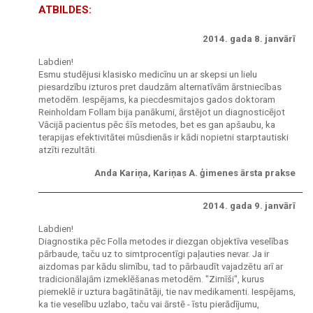
ATBILDES:
2014. gada 8. janvārī
Labdien!
Esmu studējusi klasisko medicīnu un ar skepsi un lielu
piesardzību izturos pret daudzām alternatīvām ārstniecības
metodēm. Iespējams, ka piecdesmitajos gados doktoram
Reinholdam Follam bija panākumi, ārstējot un diagnosticējot
Vācijā pacientus pēc šīs metodes, bet es gan apšaubu, ka
terapijas efektivitātei mūsdienās ir kādi nopietni starptautiski
atzīti rezultāti.
Anda Kariņa, Kariņas A. ģimenes ārsta prakse
2014. gada 9. janvārī
Labdien!
Diagnostika pēc Folla metodes ir diezgan objektīva veselības
pārbaude, taču uz to simtprocentīgi paļauties nevar. Ja ir
aizdomas par kādu slimību, tad to pārbaudīt vajadzētu arī ar
tradicionālajām izmeklēšanas metodēm. "Zirnīši", kurus
piemeklē ir uztura bagātinātāji, tie nav medikamenti. Iespējams,
ka tie veselību uzlabo, taču vai ārstē - īstu pierādījumu,