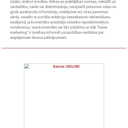
ziņām, ievērot morāles, ētikas un pieklājības normas, nekūdīt uz
vardarbību, naidu vai diskrimināciju, neizplatīt personas cieņu un
godu aizskarošu informāciju, neslēpties aiz citas personas
vārda, neveikt ar portāla redakciju nesaskaņotu reklamēšanu.
Gadījumā, ja komentāra sniedzējs neievēro iepriekšminētos
noteikumus, viņa komentārs var tikt izdzēsts un SIA "heise
marketing" ir tiesības informēt uzraudzības iestādes par
iespējamiem likuma pārkāpumiem.