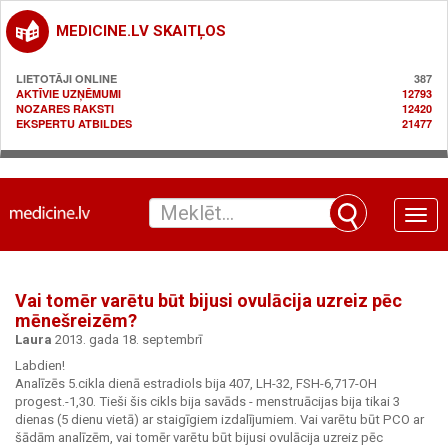
MEDICINE.LV SKAITĻOS
LIETOTĀJI ONLINE
387
AKTĪVIE UZŅĒMUMI
12793
NOZARES RAKSTI
12420
EKSPERTU ATBILDES
21477
Toggle
naviga
Vai tomēr varētu būt bijusi ovulācija uzreiz pēc
mēnešreizēm?
Laura
2013. gada 18. septembrī
Labdien!
Analīzēs 5.cikla dienā estradiols bija 407, LH-32, FSH-6,717-OH
progest.-1,30. Tieši šis cikls bija savāds - menstruācijas bija tikai 3
dienas (5 dienu vietā) ar staigīgiem izdalījumiem. Vai varētu būt PCO ar
šādām analīzēm, vai tomēr varētu būt bijusi ovulācija uzreiz pēc