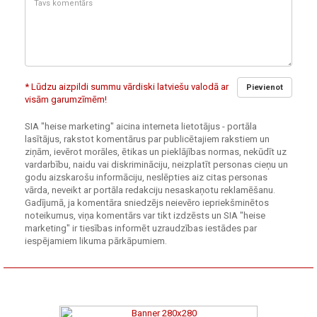
komentārs:
* Lūdzu aizpildi summu vārdiski latviešu valodā ar
Pievienot
visām garumzīmēm!
SIA "heise marketing" aicina interneta lietotājus - portāla
lasītājus, rakstot komentārus par publicētajiem rakstiem un
ziņām, ievērot morāles, ētikas un pieklājības normas, nekūdīt uz
vardarbību, naidu vai diskrimināciju, neizplatīt personas cieņu un
godu aizskarošu informāciju, neslēpties aiz citas personas
vārda, neveikt ar portāla redakciju nesaskaņotu reklamēšanu.
Gadījumā, ja komentāra sniedzējs neievēro iepriekšminētos
noteikumus, viņa komentārs var tikt izdzēsts un SIA "heise
marketing" ir tiesības informēt uzraudzības iestādes par
iespējamiem likuma pārkāpumiem.