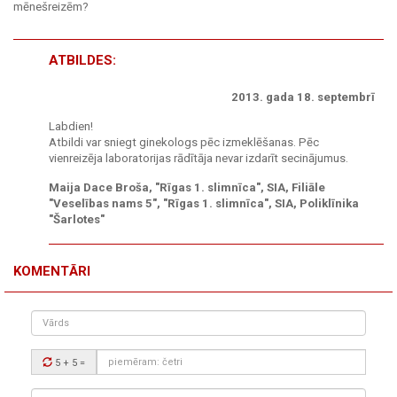
mēnešreizēm?
ATBILDES:
2013. gada 18. septembrī
Labdien!
Atbildi var sniegt ginekologs pēc izmeklēšanas. Pēc
vienreizēja laboratorijas rādītāja nevar izdarīt secinājumus.
Maija Dace Broša, "Rīgas 1. slimnīca", SIA, Filiāle
"Veselības nams 5", "Rīgas 1. slimnīca", SIA, Poliklīnika
"Šarlotes"
KOMENTĀRI
Vārds
Drošības
5 + 5
=
kods:
Tavs