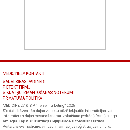
MEDICINE.LV KONTAKTI
SADARBĪBAS PARTNERI
PIETEIKT FIRMU
SĪKDATŅU IZMANTOŠANAS NOTEIKUMI
PRIVĀTUMA POLITIKA
MEDICINE.LV © SIA "heise marketing"
2026.
Šīs datu bāzes, tās daļas vai datu bāzē iekļautās informācijas, vai
informācijas daļas pavairošana vai izplatīšana jebkādā formā stingri
aizliegta. Tāpat arī ir aizliegta lejupielāde automātiskā režīmā.
Portāla www.medicine.lv masu informācijas reģistrācijas numurs: