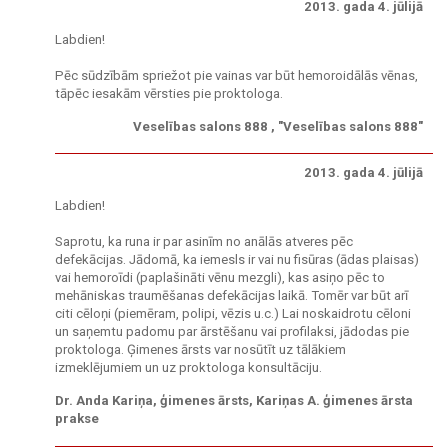
2013. gada 4. jūlijā
Labdien!
Pēc sūdzībām spriežot pie vainas var būt hemoroidālās vēnas,
tāpēc iesakām vērsties pie proktologa.
Veselības salons 888 , "Veselības salons 888"
2013. gada 4. jūlijā
Labdien!
Saprotu, ka runa ir par asinīm no anālās atveres pēc
defekācijas. Jādomā, ka iemesls ir vai nu fisūras (ādas plaisas)
vai hemoroīdi (paplašināti vēnu mezgli), kas asiņo pēc to
mehāniskas traumēšanas defekācijas laikā. Tomēr var būt arī
citi cēloņi (piemēram, polipi, vēzis u.c.) Lai noskaidrotu cēloni
un saņemtu padomu par ārstēšanu vai profilaksi, jādodas pie
proktologa. Ģimenes ārsts var nosūtīt uz tālākiem
izmeklējumiem un uz proktologa konsultāciju.
Dr. Anda Kariņa, ģimenes ārsts, Kariņas A. ģimenes ārsta
prakse