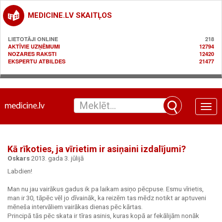
MEDICINE.LV SKAITĻOS
LIETOTĀJI ONLINE
218
AKTĪVIE UZŅĒMUMI
12794
NOZARES RAKSTI
12420
EKSPERTU ATBILDES
21477
Toggle
naviga
Kā rīkoties, ja vīrietim ir asiņaini izdalījumi?
Oskars
2013. gada 3. jūlijā
Labdien!
Man nu jau vairākus gadus ik pa laikam asiņo pēcpuse. Esmu vīrietis,
man ir 30, tāpēc vēl jo dīvaināk, ka reizēm tas mēdz notikt ar aptuveni
mēneša intervāliem vairākas dienas pēc kārtas.
Principā tās pēc skata ir tīras asinis, kuras kopā ar fekālijām nonāk