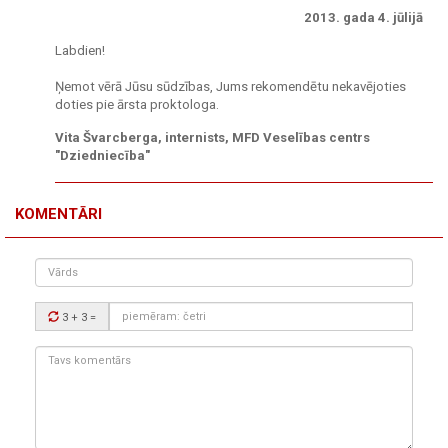
2013. gada 4. jūlijā
Labdien!
Ņemot vērā Jūsu sūdzības, Jums rekomendētu nekavējoties
doties pie ārsta proktologa.
Vita Švarcberga, internists, MFD Veselības centrs
"Dziedniecība"
KOMENTĀRI
Vārds
Drošības
3 + 3
=
kods:
Tavs
komentārs: