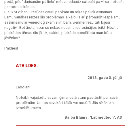
podā, pēc "darīšanām pa lielo" mēdz nedaudz satecēt pa virsu, notecēt
gar poda iekšmalu.
Slaukot dibenu, izsūcas cauru papīram un rokas paliek asiņainas.
Esmu vairākas reizes šīs problēmas laikā bijis arī pārbaudīt iespējamu
saslimšanu ar veneroloģiskām slimībām, vienmēr rezultāti bijuši
negatīvi. Bet ārstam par šo nekad neesmu iedrošinājies teikt. Nezinu,
pie kādas tēmas šis jāliek, sakiet, pie kāda speciālista man būtu
jāvēršas?
Paldies!
ATBILDES:
2013. gada 3. jūlijā
Labdien!
Noteikti vajadzētu savam ģimenes ārstam pastāstīt par savām
problēmām. Un tas savukārt tālāk var nosūtīt Jūs sīkākiem
izmeklējumiem.
Baiba Blūma, "Labmedtech", AS