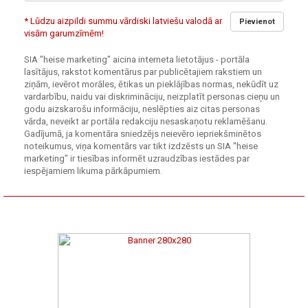
* Lūdzu aizpildi summu vārdiski latviešu valodā ar
Pievienot
visām garumzīmēm!
SIA "heise marketing" aicina interneta lietotājus - portāla
lasītājus, rakstot komentārus par publicētajiem rakstiem un
ziņām, ievērot morāles, ētikas un pieklājības normas, nekūdīt uz
vardarbību, naidu vai diskrimināciju, neizplatīt personas cieņu un
godu aizskarošu informāciju, neslēpties aiz citas personas
vārda, neveikt ar portāla redakciju nesaskaņotu reklamēšanu.
Gadījumā, ja komentāra sniedzējs neievēro iepriekšminētos
noteikumus, viņa komentārs var tikt izdzēsts un SIA "heise
marketing" ir tiesības informēt uzraudzības iestādes par
iespējamiem likuma pārkāpumiem.