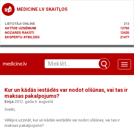
MEDICINE.LV SKAITĻOS
LIETOTĀJI ONLINE
213
AKTĪVIE UZŅĒMUMI
12792
NOZARES RAKSTI
12420
EKSPERTU ATBILDES
21477
Toggle
naviga
Kur un kādās iestādēs var nodot olšūnas, vai tas ir
maksas pakalpojums?
Evija
2012. gada 6. augustā
Sveiki,
Vēlējos uzzināt, kur un kādās iestādēs var nodot olšūnas, vai tas ir
maksas pakalpojums?