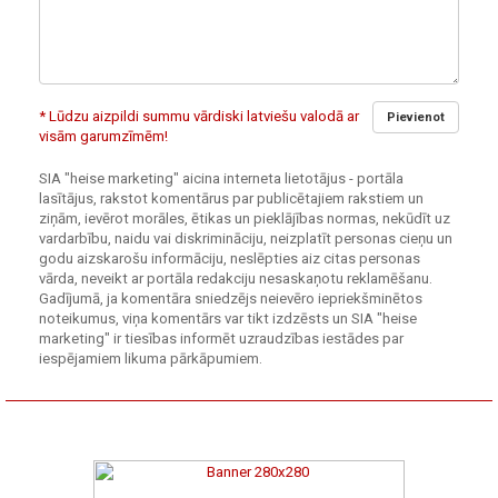
* Lūdzu aizpildi summu vārdiski latviešu valodā ar
Pievienot
visām garumzīmēm!
SIA "heise marketing" aicina interneta lietotājus - portāla
lasītājus, rakstot komentārus par publicētajiem rakstiem un
ziņām, ievērot morāles, ētikas un pieklājības normas, nekūdīt uz
vardarbību, naidu vai diskrimināciju, neizplatīt personas cieņu un
godu aizskarošu informāciju, neslēpties aiz citas personas
vārda, neveikt ar portāla redakciju nesaskaņotu reklamēšanu.
Gadījumā, ja komentāra sniedzējs neievēro iepriekšminētos
noteikumus, viņa komentārs var tikt izdzēsts un SIA "heise
marketing" ir tiesības informēt uzraudzības iestādes par
iespējamiem likuma pārkāpumiem.