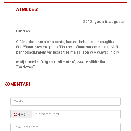
ATBILDES:
2012. gada 6. augustā
Labdien,
Olšūnu donorus aicina centri, kas nodarbojas ar neauglības
ārstēšanu. Sieviete par olšūnu nodošanu saņem maksu.Sīkāk
par nosacījumiem var iepazīties mājas lapā WWW.avaclinic.lv.
Maija Broša, "Rīgas 1. slimnīca", SIA, Poliklīnika
"Šarlotes"
KOMENTĀRI
Vārds
Drošības
4 + 5
=
kods:
Tavs
komentārs: