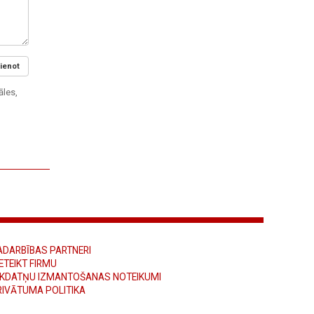
ienot
āles,
ADARBĪBAS PARTNERI
ETEIKT FIRMU
ĪKDATŅU IZMANTOŠANAS NOTEIKUMI
RIVĀTUMA POLITIKA