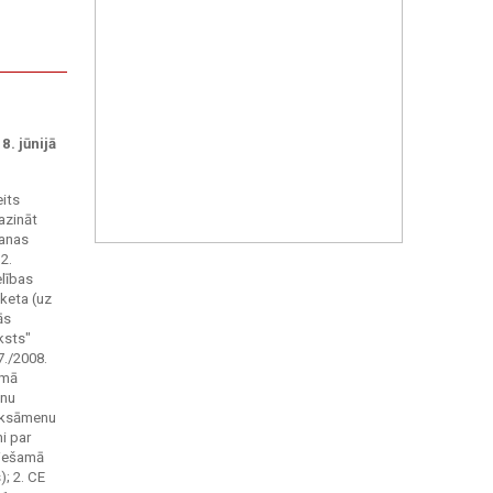
8. jūnijā
eits
azināt
šanas
2.
elības
nketa (uz
ās
ksts"
7./2008.
ēmā
lnu
 eksāmenu
i par
ciešamā
); 2. CE