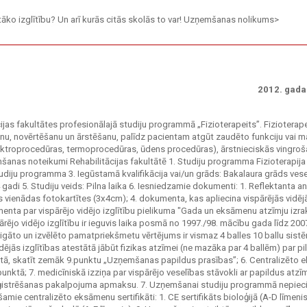
stāko izglītību? Un arī kurās citās skolās to var! Uzņemšanas nolikums>
2012. gada 
cijas fakultātes profesionālajā studiju programmā „Fizioterapeits”. Fizioterap
nu, novērtēšanu un ārstēšanu, palīdz pacientam atgūt zaudēto funkciju vai m
elektroprocedūras, termoprocedūras, ūdens procedūras), ārstnieciskās vingro
as noteikumi Rehabilitācijas fakultātē 1. Studiju programma Fizioterapija 
diju programma 3. Iegūstamā kvalifikācija vai/un grāds: Bakalaura grāds ves
 4 gadi 5. Studiju veids: Pilna laika 6. Iesniedzamie dokumenti: 1. Reflektanta a
ras vienādas fotokartītes (3x4cm); 4. dokumenta, kas apliecina vispārējās vidēj
kumenta par vispārējo vidējo izglītību pielikuma "Gada un eksāmenu atzīmju izra
pārējo vidējo izglītību ir ieguvis laika posmā no 1997./98. mācību gada līdz 200
āto un izvēlēto pamatpriekšmetu vērtējums ir vismaz 4 balles 10 ballu sist
ējās izglītības atestātā jābūt fizikas atzīmei (ne mazāka par 4 ballēm) par pi
stātā, skatīt zemāk 9.punktu „Uzņemšanas papildus prasības”; 6. Centralizēto
punktā; 7. medicīniskā izziņa par vispārējo veselības stāvokli ar papildus atzīm
reģistrēšanas pakalpojuma apmaksu. 7. Uzņemšanai studiju programmā nepie
amie centralizēto eksāmenu sertifikāti: 1. CE sertifikāts bioloģijā (A-D līmenis