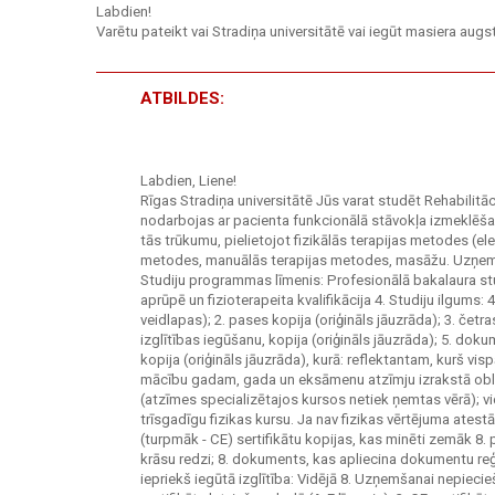
Labdien!
Varētu pateikt vai Stradiņa universitātē vai iegūt masiera aug
ATBILDES:
Labdien, Liene!
Rīgas Stradiņa universitātē Jūs varat studēt Rehabilitā
nodarbojas ar pacienta funkcionālā stāvokļa izmeklēša
tās trūkumu, pielietojot fizikālās terapijas metodes (
metodes, manuālās terapijas metodes, masāžu. Uzņemšan
Studiju programmas līmenis: Profesionālā bakalaura stu
aprūpē un fizioterapeita kvalifikācija 4. Studiju ilgums:
veidlapas); 2. pases kopija (oriģināls jāuzrāda); 3. čet
izglītības iegūšanu, kopija (oriģināls jāuzrāda); 5. do
kopija (oriģināls jāuzrāda), kurā: reflektantam, kurš vis
mācību gadam, gada un eksāmenu atzīmju izrakstā oblig
(atzīmes specializētajos kursos netiek ņemtas vērā); vid
trīsgadīgu fizikas kursu. Ja nav fizikas vērtējuma ate
(turpmāk - CE) sertifikātu kopijas, kas minēti zemāk 8. 
krāsu redzi; 8. dokuments, kas apliecina dokumentu 
iepriekš iegūtā izglītība: Vidējā 8. Uzņemšanai nepiecieš