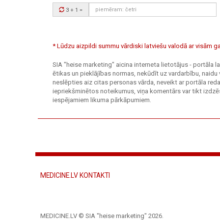
Drošības
3 + 1
=
kods:
* Lūdzu aizpildi summu vārdiski latviešu valodā ar visām
SIA "heise marketing" aicina interneta lietotājus - portāla
ētikas un pieklājības normas, nekūdīt uz vardarbību, naidu 
neslēpties aiz citas personas vārda, neveikt ar portāla r
iepriekšminētos noteikumus, viņa komentārs var tikt izdzēs
iespējamiem likuma pārkāpumiem.
MEDICINE.LV KONTAKTI
MEDICINE.LV © SIA "heise marketing"
2026.