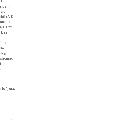
1.
a par 4
nālu
zikā (A-D
tantus
ējais to
tības
r
ijas
04,
 (kā
edicīnas
ā:
ā
.lv", SIA