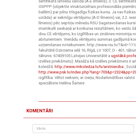
sertifikāts latviešu valodā (A-E līmenis); 3. CE sertifik
OSPPP (objektīvi strukturizētais profesionālās piemēro
ballēm) par pilnu trīsgadīgu fizikas kursu. Ja nav fizikas
uzrāda) ar sekmīgu vērtējumu (A-D līmenis) vai, 2.2. ies
līmenis) pēc septiņu mēnešu RSU Sagatavošanas kursiem.
imatrikulē saskaņā ar konkursa rezultātiem, ko veido šā
divu CE vērtējums, ko Izglītības un zinātnes ministrija 
abiturientiem. Vienādu vērtējumu summas gadījumā konk
uzņemšanas noteikumiem: http://www.rsu.lv/?&id=111&
fakultātē Dzirciema ielā 16, Rīgā, LV 1007, D - 401, tālru
tālrunis: 67409105 Latvijas Universitātē a
ugstākā profe
izvēles priekšmetu). Masāža kā izvēles priekšmets ir a
koledžā:
http://www.rmkoledza.lv/lv/arstnieciba
, Soci
http://www.psk.lv/index.php?lang=703&p=2324&pp=2
izglītība. Vēlot veiksmi, ar cieņu, Nodarbinātības val
speciāliste Helēna Šaitere
KOMENTĀRI
Vārds