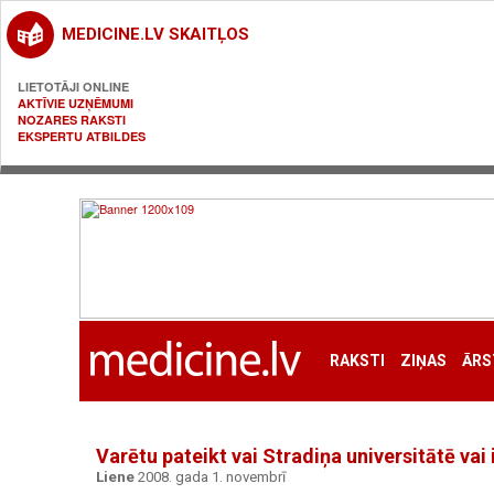
MEDICINE.LV SKAITĻOS
LIETOTĀJI ONLINE
AKTĪVIE UZŅĒMUMI
NOZARES RAKSTI
EKSPERTU ATBILDES
RAKSTI
ZIŅAS
ĀRS
Varētu pateikt vai Stradiņa universitātē vai
Liene
2008. gada 1. novembrī