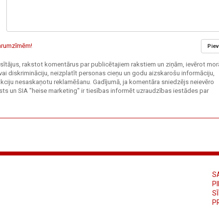
 garumzīmēm!
Piev
 lasītājus, rakstot komentārus par publicētajiem rakstiem un ziņām, ievērot mor
vai diskrimināciju, neizplatīt personas cieņu un godu aizskarošu informāciju,
edakciju nesaskaņotu reklamēšanu. Gadījumā, ja komentāra sniedzējs neievēro
ts un SIA "heise marketing" ir tiesības informēt uzraudzības iestādes par
S
PI
S
P