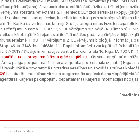
āts pirmajā svešvalodā (A-E līmenis). 9. Uzņemšanai noteiktās papildu prasības: 
tības pārbaudījums); 2. vidusskolas atestātā jābūt fizikas atzīmei (ne mazāk
 vērtējuma atestātā reflektants: 2.1. iesniedz CE fizikā sertifikāta kopiju (oriģi
niedz dokumentu, kas apliecina, ka reflektants ir ieguvis sekmīgu vērtējumu fi
 10. Konkursa vērtēšanas kritēriji: Studiju programmas Fizioterapija reflek
du vērtējumu summa: 1. OSPPP; 2. CE vērtējums bioloģijā (A-D līmenis); 3. vid
noteikusi kā obligāti kārtojamus attiecīgā mācību gada vispārējās vidējās izglī
ursu ietekmē: 1. OSPPP vērtējums; 2. CE vērtējums bioloģijā. Informācija pa
top=4&sa=314&doc=146&id=111 Papildinformāciju var iegūt arī: Rehabilitāc
nis: 67409137 Studiju informācijas centrā Dzirciema ielā 16, Rīgā, LV 1007, K - 1
sionālā studiju programmā ārsta grāda iegūšanai
Jūs varat apgūt arī masāžu
rī Ārsta palīga programmā (1. līmeņa augstākā profesionālā izglītība) Rīgas m
ālā rehabilitētāja programmā P.Stradiņa veselības un sociālās aprūpes koledž
028
Lai studētu medicīnas virziena programmās nepieciešama vispārējā vidēj
sts aģentūras Karjeras pakalpojumu departamenta Karjeras informācijas nodaļas
"Medicine
Tavs
komentārs: