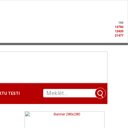
166
12792
12420
21477
TU TESTI