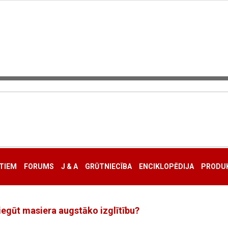
TIEM
FORUMS
J & A
GRŪTNIECĪBA
ENCIKLOPĒDIJA
PRODUK
 iegūt masiera augstāko izglītību?