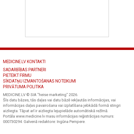
MEDICINE.LV KONTAKTI
SADARBĪBAS PARTNERI
PIETEIKT FIRMU
SĪKDATŅU IZMANTOŠANAS NOTEIKUMI
PRIVĀTUMA POLITIKA
MEDICINE.LV © SIA "heise marketing"
2026.
Šīs datu bāzes, tās daļas vai datu bāzē iekļautās informācijas, vai
informācijas daļas pavairošana vai izplatīšana jebkādā formā stingri
aizliegta. Tāpat arī ir aizliegta lejupielāde automātiskā režīmā.
Portāla www.medicine.lv masu informācijas reģistrācijas numurs:
000730294. Galvenā redaktore: Ingūna Pempere.