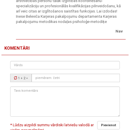
ārstniecības personu tālāk izglītības koordinēšanu-
specializāciju un profesionālās kvalifikācijas pilnveidošanu, kā
arī veic citas ar izglītošanos saistītas funkcijas. Lai izdodas!
Inese Beleviča Karjeras pakalpojumu departamenta Karjeras
pakalpojumu metodikas nodaļas psiholoģe-metodiķe
Nav
KOMENTĀRI
Vārds
Drošības
1 + 2
=
kods:
Tavs
komentārs:
* Lūdzu aizpildi summu vārdiski latviešu valodā ar
Pievienot