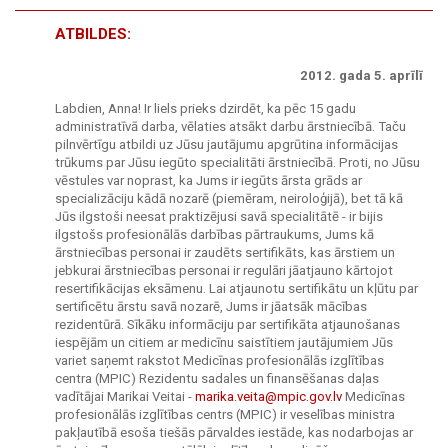
ATBILDES:
2012. gada 5. aprīlī
Labdien, Anna! Ir liels prieks dzirdēt, ka pēc 15 gadu
administratīvā darba, vēlaties atsākt darbu ārstniecībā. Taču
pilnvērtīgu atbildi uz Jūsu jautājumu apgrūtina informācijas
trūkums par Jūsu iegūto specialitāti ārstniecībā. Proti, no Jūsu
vēstules var noprast, ka Jums ir iegūts ārsta grāds ar
specializāciju kādā nozarē (piemēram, neiroloģijā), bet tā kā
Jūs ilgstoši neesat praktizējusi savā specialitātē - ir bijis
ilgstošs profesionālās darbības pārtraukums, Jums kā
ārstniecības personai ir zaudēts sertifikāts, kas ārstiem un
jebkurai ārstniecības personai ir regulāri jāatjauno kārtojot
resertifikācijas eksāmenu. Lai atjaunotu sertifikātu un kļūtu par
sertificētu ārstu savā nozarē, Jums ir jāatsāk mācības
rezidentūrā. Sīkāku informāciju par sertifikāta atjaunošanas
iespējām un citiem ar medicīnu saistītiem jautājumiem Jūs
variet saņemt rakstot Medicīnas profesionālās izglītības
centra (MPIC) Rezidentu sadales un finansēšanas daļas
vadītājai Marikai Veitai -
marika.veita@mpic.gov.lv
Medicīnas
profesionālās izglītības centrs (MPIC) ir veselības ministra
pakļautībā esoša tiešās pārvaldes iestāde, kas nodarbojas ar