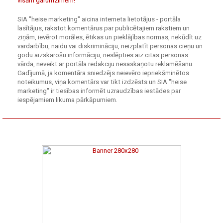
visām garumzīmēm!
SIA "heise marketing" aicina interneta lietotājus - portāla
lasītājus, rakstot komentārus par publicētajiem rakstiem un
ziņām, ievērot morāles, ētikas un pieklājības normas, nekūdīt uz
vardarbību, naidu vai diskrimināciju, neizplatīt personas cieņu un
godu aizskarošu informāciju, neslēpties aiz citas personas
vārda, neveikt ar portāla redakciju nesaskaņotu reklamēšanu.
Gadījumā, ja komentāra sniedzējs neievēro iepriekšminētos
noteikumus, viņa komentārs var tikt izdzēsts un SIA "heise
marketing" ir tiesības informēt uzraudzības iestādes par
iespējamiem likuma pārkāpumiem.