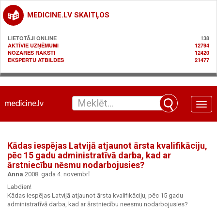
MEDICINE.LV SKAITĻOS
LIETOTĀJI ONLINE
138
AKTĪVIE UZŅĒMUMI
12794
NOZARES RAKSTI
12420
EKSPERTU ATBILDES
21477
Toggle
naviga
Kādas iespējas Latvijā atjaunot ārsta kvalifikāciju,
pēc 15 gadu administratīvā darba, kad ar
ārstniecību nēsmu nodarbojusies?
Anna
2008. gada 4. novembrī
Labdien!
Kādas iespējas Latvijā atjaunot ārsta kvalifikāciju, pēc 15 gadu
administratīvā darba, kad ar ārstniecību neesmu nodarbojusies?