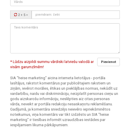
Drošības
2 + 5
=
kods:
Tavs
komentārs:
* Lūdzu aizpildi summu vārdiski latviešu valodā ar
Pievienot
visām garumzīmēm!
SIA "heise marketing" aicina interneta lietotājus - portāla
lasītājus, rakstot komentārus par publicētajiem rakstiem un
ziņām, ievērot morāles, ētikas un pieklājības normas, nekūdīt uz
vardarbību, naidu vai diskrimināciju, neizplatīt personas cieņu un
godu aizskarošu informāciju, neslēpties aiz citas personas
vārda, neveikt ar portāla redakciju nesaskaņotu reklamēšanu.
Gadījumā, ja komentāra sniedzējs neievēro iepriekšminētos
noteikumus, viņa komentārs var tikt izdzēsts un SIA "heise
marketing" ir tiesības informēt uzraudzības iestādes par
iespējamiem likuma pārkāpumiem.