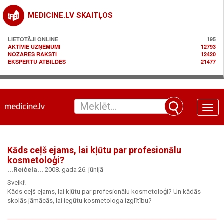
MEDICINE.LV SKAITĻOS
LIETOTĀJI ONLINE
195
AKTĪVIE UZŅĒMUMI
12793
NOZARES RAKSTI
12420
EKSPERTU ATBILDES
21477
Toggle
naviga
Kāds ceļš ejams, lai kļūtu par profesionālu
kosmetoloģi?
...Reičela...
2008. gada 26. jūnijā
Sveiki!
Kāds ceļš ejams, lai kļūtu par profesionālu kosmetoloģi? Un kādās
skolās jāmācās, lai iegūtu kosmetologa izglītību?