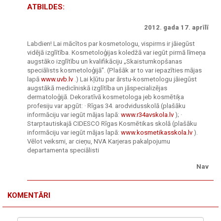
ATBILDES:
2012. gada 17. aprīlī
Labdien! Lai mācītos par kosmetologu, vispirms ir jāiegūst
vidējā izglītība. Kosmetoloģijas koledžā var iegūt pirmā līmeņa
augstāko izglītību un kvalifikāciju „Skaistumkopšanas
speciālists kosmetoloģijā”. (Plašāk ar to var iepazīties mājas
lapā
www.uvb.lv
.) Lai kļūtu par ārstu-kosmetologu jāiegūst
augstākā medicīniskā izglītība un jāspecializējas
dermatoloģijā. Dekoratīvā kosmetologa jeb kosmētiķa
profesiju var apgūt: · Rīgas 34. arodvidusskolā (plašāku
informāciju var iegūt mājas lapā:
www.r34avskola.lv
); ·
Starptautiskajā CIDESCO Rīgas Kosmētikas skolā (plašāku
informāciju var iegūt mājas lapā:
www.kosmetikasskola.lv
).
Vēlot veiksmi, ar cieņu, NVA Karjeras pakalpojumu
departamenta speciālisti
Nav
KOMENTĀRI
Vārds