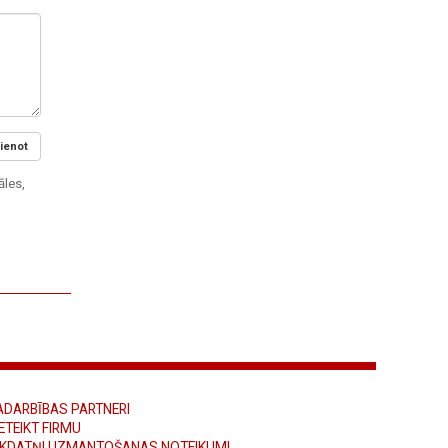
ienot
āles,
ADARBĪBAS PARTNERI
ETEIKT FIRMU
ĪKDATŅU IZMANTOŠANAS NOTEIKUMI