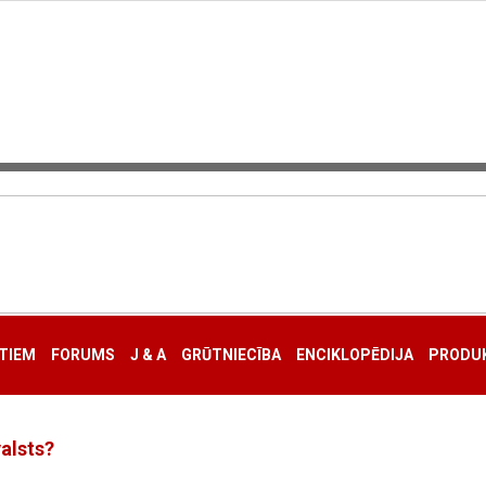
TIEM
FORUMS
J & A
GRŪTNIECĪBA
ENCIKLOPĒDIJA
PRODUK
alsts?