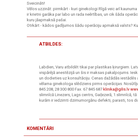
Sveicināti!
Vēlos uzzināt: pirmkārt - kuri ginekologi Rīgā veic arī kaunu
ir krietni garāka par labo un rada neērtības, un cik šāda operā
kuru jāapmaksā pašai.
Otrkārt - kādos gadījumos šādu operāciju apmaksā valsts? K
ATBILDES:
Labdien, Varu atbildēt tikai par plastikas ķirurgiem. Latv
vispārējā anestēzijā un šis ir maksas pakalpojums. Iesk
un dodieties uz konsultāciju. Cenas dažādās iestādēs at
vēlama ginekologa slēdziens pirms operācijas. Nosūtījum
845 208, 28 300 800 Fax. 67 845 687
klinika@gilis.lv
www.
slimnīcā Linezers, Lags centrs, Gaiļezerā, 1.slimnīcā, 
kurām ir iedzimti dzimumorgānu defekti, parasti, tos d
KOMENTĀRI