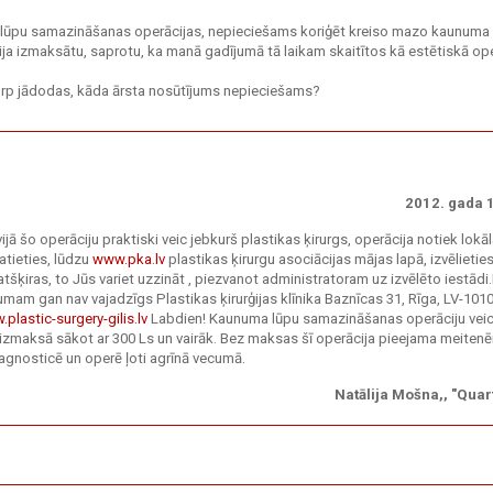
ma lūpu samazināšanas operācijas, nepieciešams koriģēt kreiso mazo kaunuma l
cija izmaksātu, saprotu, ka manā gadījumā tā laikam skaitītos kā estētiskā ope
urp jādodas, kāda ārsta nosūtījums nepieciešams?
2012. gada 1
ijā šo operāciju praktiski veic jebkurš plastikas ķirurgs, operācija notiek lokāl
atieties, lūdzu
www.pka.lv
plastikas ķirurgu asociācijas mājas lapā, izvēlieties
šķiras, to Jūs variet uzzināt , piezvanot administratoram uz izvēlēto iestādi
am gan nav vajadzīgs Plastikas ķirurģijas klīnika Baznīcas 31, Rīga, LV-1010
plastic-surgery-gilis.lv
Labdien! Kaunuma lūpu samazināšanas operāciju vei
tā izmaksā sākot ar 300 Ls un vairāk. Bez maksas šī operācija pieejama meiten
iagnosticē un operē ļoti agrīnā vecumā.
Natālija Mošna,, "Quar