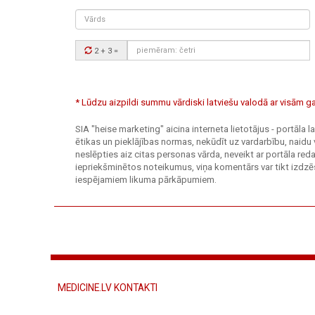
Vārds
Drošības
2 + 3
=
kods:
* Lūdzu aizpildi summu vārdiski latviešu valodā ar visām
SIA "heise marketing" aicina interneta lietotājus - portāla
ētikas un pieklājības normas, nekūdīt uz vardarbību, naidu 
neslēpties aiz citas personas vārda, neveikt ar portāla r
iepriekšminētos noteikumus, viņa komentārs var tikt izdzēs
iespējamiem likuma pārkāpumiem.
MEDICINE.LV KONTAKTI