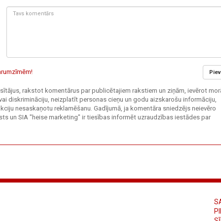
Tavs
komentārs:
 garumzīmēm!
Piev
 lasītājus, rakstot komentārus par publicētajiem rakstiem un ziņām, ievērot mor
vai diskrimināciju, neizplatīt personas cieņu un godu aizskarošu informāciju,
edakciju nesaskaņotu reklamēšanu. Gadījumā, ja komentāra sniedzējs neievēro
ts un SIA "heise marketing" ir tiesības informēt uzraudzības iestādes par
S
PI
S