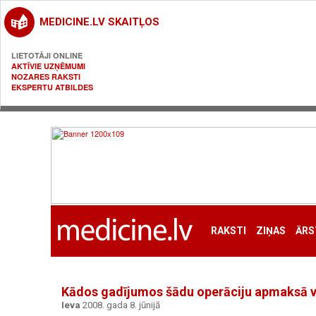
MEDICINE.LV SKAITĻOS
LIETOTĀJI ONLINE
AKTĪVIE UZŅĒMUMI
NOZARES RAKSTI
EKSPERTU ATBILDES
RAKSTI
ZIŅAS
ĀRS
Kādos gadījumos šādu operāciju apmaksā v
Ieva
2008. gada 8. jūnijā