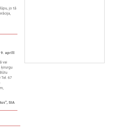
ūpu, jo tā
rācija,
9. aprīlī
ā vai
 ķirurgu
.Būtu
 Tel. 67
c
ēm,
tus", SIA