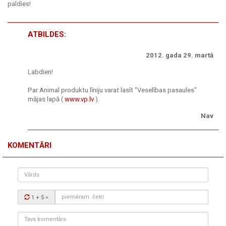
paldies!
ATBILDES:
2012. gada 29. martā
Labdien!
Par Animal produktu līniju varat lasīt "Veselības pasaules"
mājas lapā (
www.vp.lv
).
Nav
KOMENTĀRI
Vārds
Drošības
1 + 5
=
kods:
Tavs
komentārs: