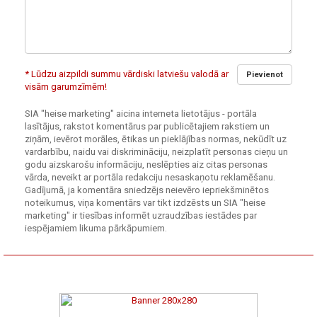
* Lūdzu aizpildi summu vārdiski latviešu valodā ar
Pievienot
visām garumzīmēm!
SIA "heise marketing" aicina interneta lietotājus - portāla
lasītājus, rakstot komentārus par publicētajiem rakstiem un
ziņām, ievērot morāles, ētikas un pieklājības normas, nekūdīt uz
vardarbību, naidu vai diskrimināciju, neizplatīt personas cieņu un
godu aizskarošu informāciju, neslēpties aiz citas personas
vārda, neveikt ar portāla redakciju nesaskaņotu reklamēšanu.
Gadījumā, ja komentāra sniedzējs neievēro iepriekšminētos
noteikumus, viņa komentārs var tikt izdzēsts un SIA "heise
marketing" ir tiesības informēt uzraudzības iestādes par
iespējamiem likuma pārkāpumiem.