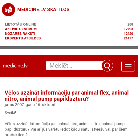
MEDICINE.LV SKAITĻOS
LIETOTĀJI ONLINE
288
AKTĪVIE UZŅĒMUMI
12793
NOZARES RAKSTI
12420
EKSPERTU ATBILDES
21477
Toggle
naviga
Vēlos uzzināt informāciju par animal flex, animal
nitro, animal pump papilduzturu?
janis
2007. gada 16. oktobrī
Sveiki!
Vēlos uzzināt informāciju par animal flex, animal nitro, animal pump
papilduzturu? Vai arī jūs varētu iedot kādu saitu latviešu val. par šiem
produktiem?