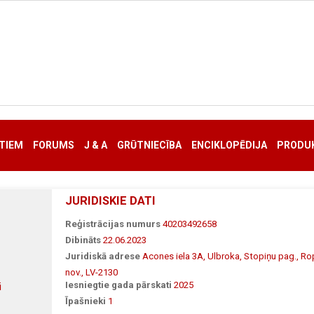
TIEM
FORUMS
J & A
GRŪTNIECĪBA
ENCIKLOPĒDIJA
PRODUK
JURIDISKIE DATI
Reģistrācijas numurs
40203492658
Dibināts
22.06.2023
Juridiskā adrese
Acones iela 3A, Ulbroka, Stopiņu pag., R
nov., LV-2130
Iesniegtie gada pārskati
2025
i
Īpašnieki
1