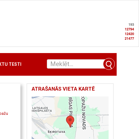
193
12794
12420
21477
TU TESTI
ATRAŠANĀS VIETA KARTĒ
opažu