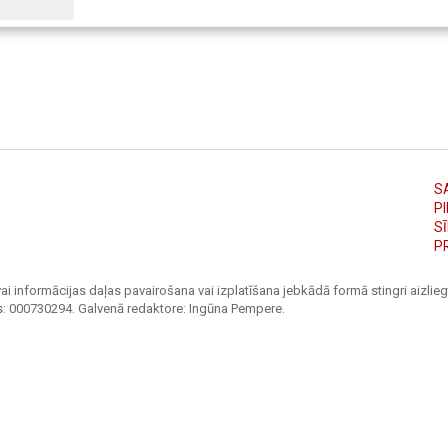
S
PI
S
P
ai informācijas daļas pavairošana vai izplatīšana jebkādā formā stingri aizliegt
s: 000730294. Galvenā redaktore: Ingūna Pempere.