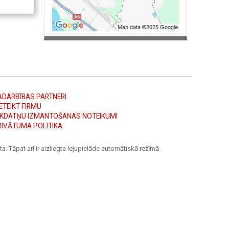
ADARBĪBAS PARTNERI
ETEIKT FIRMU
ĪKDATŅU IZMANTOŠANAS NOTEIKUMI
RIVĀTUMA POLITIKA
a. Tāpat arī ir aizliegta lejupielāde automātiskā režīmā.