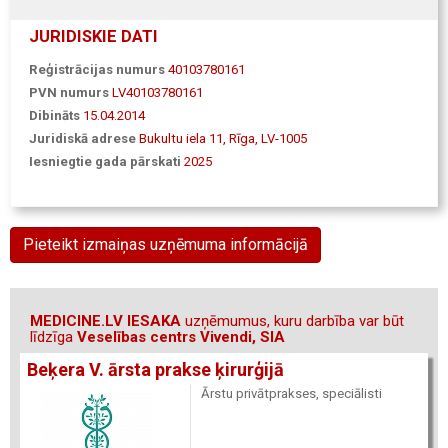
JURIDISKIE DATI
Reģistrācijas numurs
40103780161
PVN numurs
LV40103780161
Dibināts
15.04.2014
Juridiskā adrese
Bukultu iela 11, Rīga, LV-1005
Iesniegtie gada pārskati
2025
Pieteikt izmaiņas uzņēmuma informācijā
MEDICINE.LV IESAKA
uzņēmumus, kuru darbība var būt
līdzīga
Veselības centrs Vivendi, SIA
Beķera V. ārsta prakse ķirurģijā
Ārstu privātprakses, speciālisti