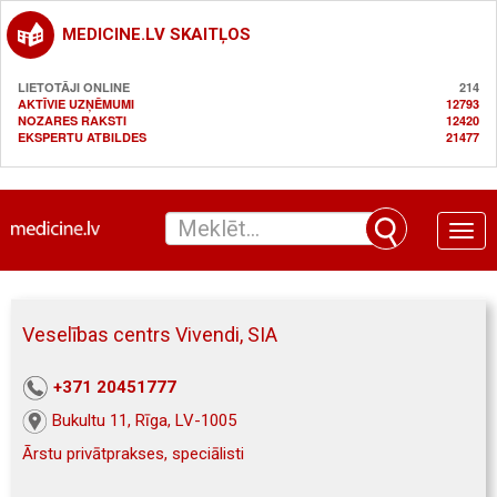
MEDICINE.LV SKAITĻOS
LIETOTĀJI ONLINE
214
AKTĪVIE UZŅĒMUMI
12793
NOZARES RAKSTI
12420
EKSPERTU ATBILDES
21477
Toggle
naviga
Veselības centrs Vivendi, SIA
+371 20451777
Bukultu 11, Rīga, LV-1005
Ārstu privātprakses, speciālisti