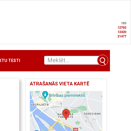
185
12792
12420
21477
TU TESTI
ATRAŠANĀS VIETA KARTĒ