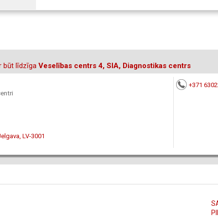
 būt līdzīga
Veselības centrs 4, SIA, Diagnostikas centrs
+371 630
entri
Jelgava, LV-3001
S
PI