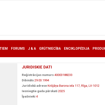
TIEM
FORUMS
J & A
GRŪTNIECĪBA
ENCIKLOPĒDIJA
PRODUK
JURIDISKIE DATI
Reģistrācijas numurs
40003188233
Dibināts
29.03.1994
Juridiskā adrese
Krišjāņa Barona iela 117, Rīga, LV-1012
Iesniegtie gada pārskati
2025
Īpašnieki
4