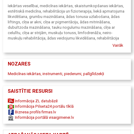
Iekārtas veselībai, medicīnas iekārtas, skaistumkopšanas iekārtas,
estētiskā medicīna, rehabilitācija un fizioterapija, liekā apmatojuma
likvidēšana, grumbu mazināšana, ādas tonusa uzlabošana, ādas
liftings, cīņa ar akni, cīņa ar pigmentāciju, ādas mitrināšana,
dubultzoda mazināšana, tauku nogulumu mazināšana, cīņa ar
celulītu, cīņa ar strijām, muskuļu tonuss, limfodrenāža, neiro-
muskuļu rehabilitācija, ādas veidojumu likvidēšana, rehabilitācija
pēc traumām, BBL, lāzerepilācija, HIFU liftings, kriolipolīze, LPG
Vairāk
masāža, plasma exeresis, Huber, hidropīlings, elektromuskuļu
stimulācija, skābekļa terapija, Oxy-terapija, RF-liftings, LPG
Systems, Classys, Sciton, Nora Bode Kosmetik, Biotec Italia,
NOZARES
Ultratone, Leaseir, GMV.
Medicīnas iekārtas, instrumenti, piederumi, palīglīdzekļi
SAISTĪTIE RESURSI
Informācija ZL datubāzē
Informācija Pilseta24 portālu tīklā
Biznesa profils firmas.lv
Informācija portālā visaigimenei.lv