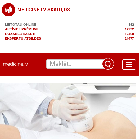
MEDICINE.LV SKAITĻOS
LIETOTĀJI ONLINE
152
AKTĪVIE UZŅĒMUMI
12792
NOZARES RAKSTI
12420
EKSPERTU ATBILDES
21477
Toggle
naviga