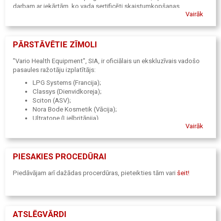
darbam ar iekārtām, ko vada sertificēti skaistumkopšanas
Vairāk
speciālisti, iekārtu servisu un regulāru apkopi.
PĀRSTĀVĒTIE ZĪMOLI
"Vario Health Equipment", SIA, ir oficiālais un ekskluzīvais vadošo
pasaules ražotāju izplatītājs:
LPG Systems (Francija);
Classys (Dienvidkoreja);
Sciton (ASV);
Nora Bode Kosmetik (Vācija);
Ultratone (Lielbritānija).
Vairāk
PIESAKIES PROCEDŪRAI
Piedāvājam arī dažādas procerdūras, pieteikties tām vari
šeit!
ATSLĒGVĀRDI