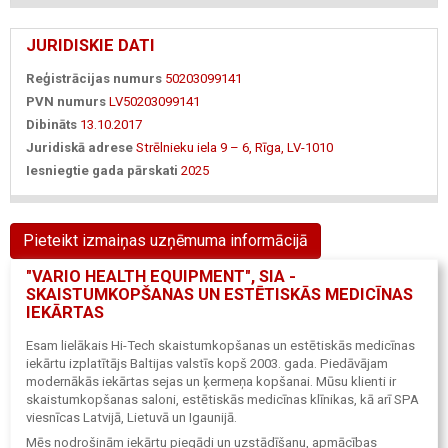
JURIDISKIE DATI
Reģistrācijas numurs
50203099141
PVN numurs
LV50203099141
Dibināts
13.10.2017
Juridiskā adrese
Strēlnieku iela 9 – 6, Rīga, LV-1010
Iesniegtie gada pārskati
2025
Pieteikt izmaiņas uzņēmuma informācijā
"VARIO HEALTH EQUIPMENT", SIA -
SKAISTUMKOPŠANAS UN ESTĒTISKĀS MEDICĪNAS
IEKĀRTAS
Esam lielākais Hi-Tech skaistumkopšanas un estētiskās medicīnas
iekārtu izplatītājs Baltijas valstīs kopš 2003. gada. Piedāvājam
modernākās iekārtas sejas un ķermeņa kopšanai. Mūsu klienti ir
skaistumkopšanas saloni, estētiskās medicīnas klīnikas, kā arī SPA
viesnīcas Latvijā, Lietuvā un Igaunijā.
Mēs nodrošinām iekārtu piegādi un uzstādīšanu, apmācības