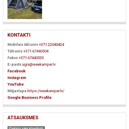
KONTAKTI
Mobilais tālrunis
+371 22040424
Tālrunis
+371 67440504
Fakss
+371 67440533
E-pasts
ugis@weekamper.lv
Facebook
Instagram
YouTube
Mājaslapa
https://weekamper.lv/
Google Business Profile
ATSAUKSMES
Pievieno savu atsauksmi