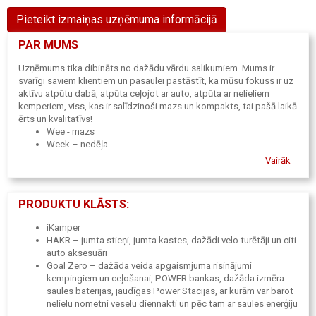
Pieteikt izmaiņas uzņēmuma informācijā
PAR MUMS
Uzņēmums tika dibināts no dažādu vārdu salikumiem. Mums ir
svarīgi saviem klientiem un pasaulei pastāstīt, ka mūsu fokuss ir uz
aktīvu atpūtu dabā, atpūta ceļojot ar auto, atpūta ar nelieliem
kemperiem, viss, kas ir salīdzinoši mazs un kompakts, tai pašā laikā
ērts un kvalitatīvs!
Wee - mazs
Week – nedēļa
Kamper – kampers, tātad atpūta, kempings
Vairāk
Amper – ar auto saistīts
PRODUKTU KLĀSTS:
iKamper
HAKR – jumta stieņi, jumta kastes, dažādi velo turētāji un citi
auto aksesuāri
Goal Zero – dažāda veida apgaismjuma risinājumi
kempingiem un ceļošanai, POWER bankas, dažāda izmēra
saules baterijas, jaudīgas Power Stacijas, ar kurām var barot
nelielu nometni veselu diennakti un pēc tam ar saules enerģiju