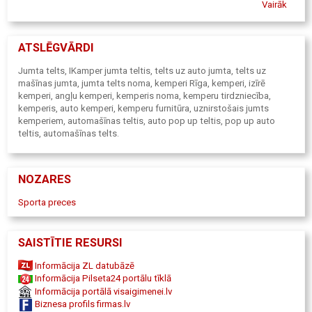
atkal visu uzlādēt, dažādi aksesuāri.
Vairāk
Jaunums! Mūsu pašu radīta, mini virtuves un plauktu sistēma,
kuru ievieto auto bagāžas nodalījumā, tādā veidā ikdienas
auto pārtop nelielā kemperī. Pēc ceļojuma šo virtuves un
ATSLĒGVĀRDI
plauktu sistēmu izņem ārā un auto atkal ir gatavs ikdienas
braucieniem. Šim produktam dosim savu nosaukumu –
Jumta telts, IKamper jumta teltis, telts uz auto jumta, telts uz
Weekamper!
mašīnas jumta, jumta telts noma, kemperi Rīga, kemperi, izīrē
kemperi, angļu kemperi, kemperis noma, kemperu tirdzniecība,
kemperis, auto kemperi, kemperu furnitūra, uznirstošais jumts
kemperiem, automašīnas teltis, auto pop up teltis, pop up auto
teltis, automašīnas telts.
NOZARES
Sporta preces
SAISTĪTIE RESURSI
Informācija ZL datubāzē
Informācija Pilseta24 portālu tīklā
Informācija portālā visaigimenei.lv
Biznesa profils firmas.lv