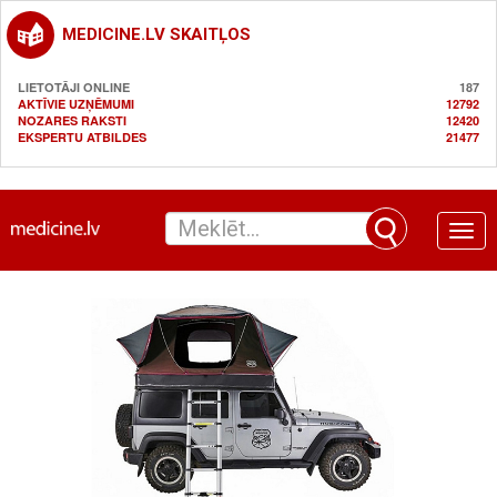
MEDICINE.LV SKAITĻOS
LIETOTĀJI ONLINE
187
AKTĪVIE UZŅĒMUMI
12792
NOZARES RAKSTI
12420
EKSPERTU ATBILDES
21477
Toggle
naviga