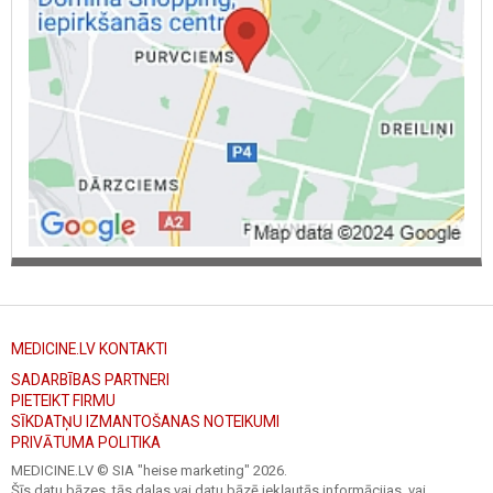
MEDICINE.LV KONTAKTI
SADARBĪBAS PARTNERI
PIETEIKT FIRMU
SĪKDATŅU IZMANTOŠANAS NOTEIKUMI
PRIVĀTUMA POLITIKA
MEDICINE.LV © SIA "heise marketing"
2026.
Šīs datu bāzes, tās daļas vai datu bāzē iekļautās informācijas, vai