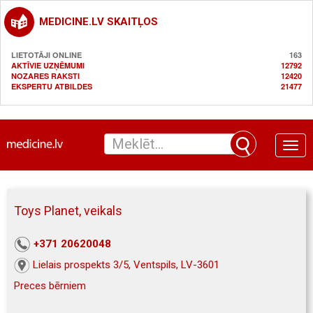
MEDICINE.LV SKAITĻOS
LIETOTĀJI ONLINE
163
AKTĪVIE UZŅĒMUMI
12792
NOZARES RAKSTI
12420
EKSPERTU ATBILDES
21477
Toggle
naviga
Toys Planet, veikals
+371 20620048
Lielais prospekts 3/5, Ventspils, LV-3601
Preces bērniem