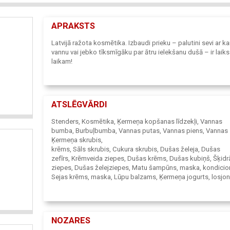
APRAKSTS
Latvijā ražota kosmētika. Izbaudi prieku – palutini sevi ar ka
vannu vai jebko tīksmīgāku par ātru ielekšanu dušā – ir laik
laikam!
ATSLĒGVĀRDI
Stenders, Kosmētika, Ķermeņa kopšanas līdzekļi, Vannas
bumba, Burbuļbumba, Vannas putas, Vannas piens, Vannas 
Ķermeņa skrubis,
krēms, Sāls skrubis, Cukura skrubis, Dušas želeja, Dušas
zefīrs, Krēmveida ziepes, Dušas krēms, Dušas kubiņš, Šķidr
ziepes, Dušas želejziepes, Matu šampūns, maska, kondicion
Sejas krēms, maska, Lūpu balzams, Ķermeņa jogurts, losjon
sviests, Masāžas eļļa, Roku krēms, Tualetes ūdens, Ēteriskā 
Dāvanu komplekti, Aksesuāri, Ziepes, Latvijā ražota kosmēt
NOZARES