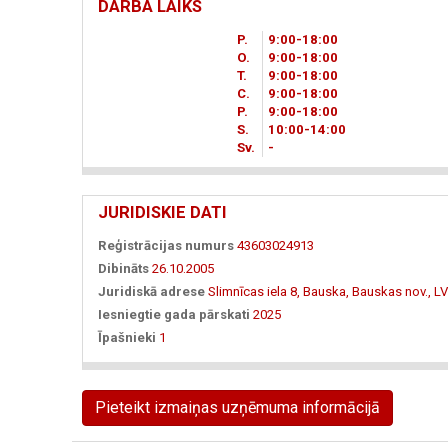
DARBA LAIKS
P.
9
00
-18
00
O.
9
00
-18
00
T.
9
00
-18
00
C.
9
00
-18
00
P.
9
00
-18
00
S.
10
00
-14
00
Sv.
-
JURIDISKIE DATI
Reģistrācijas numurs
43603024913
Dibināts
26.10.2005
Juridiskā adrese
Slimnīcas iela 8, Bauska, Bauskas nov., L
Iesniegtie gada pārskati
2025
Īpašnieki
1
Pieteikt izmaiņas uzņēmuma informācijā