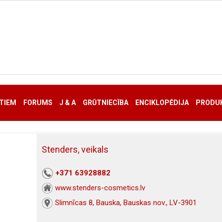
TIEM
FORUMS
J & A
GRŪTNIECĪBA
ENCIKLOPĒDIJA
PRODUK
Stenders, veikals
+371 63928882
www.stenders-cosmetics.lv
Slimnīcas 8, Bauska, Bauskas nov., LV-3901