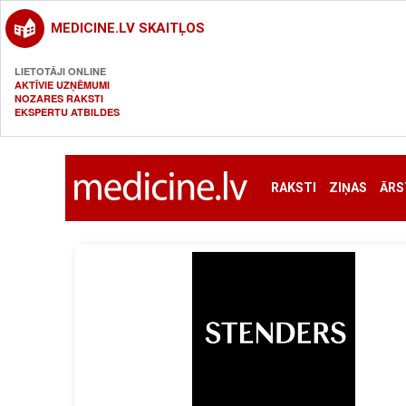
MEDICINE.LV SKAITĻOS
LIETOTĀJI ONLINE
AKTĪVIE UZŅĒMUMI
NOZARES RAKSTI
EKSPERTU ATBILDES
RAKSTI
ZIŅAS
ĀRS