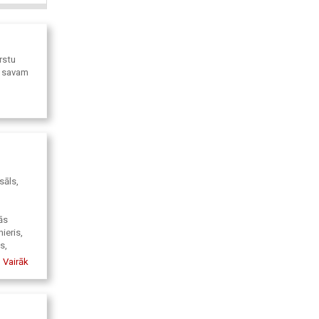
rstu
s savam
sāls,
ās
ieris,
s,
eļļa,
Vairāk
ika