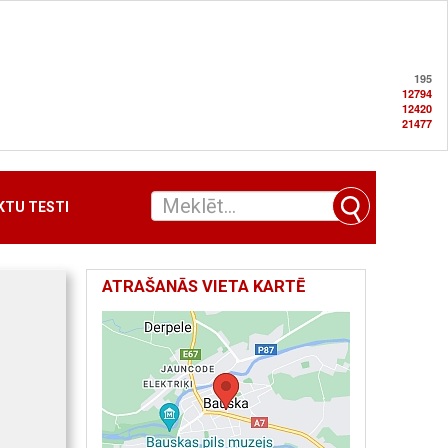
195
12794
12420
21477
TU TESTI
ATRAŠANĀS VIETA KARTĒ