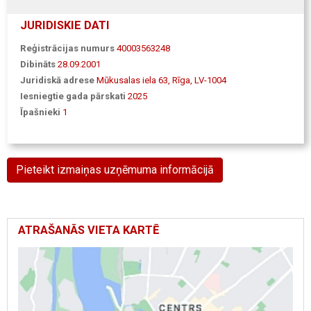
JURIDISKIE DATI
Reģistrācijas numurs
40003563248
Dibināts
28.09.2001
Juridiskā adrese
Mūkusalas iela 63, Rīga, LV-1004
Iesniegtie gada pārskati
2025
Īpašnieki
1
Pieteikt izmaiņas uzņēmuma informācijā
ATRAŠANĀS VIETA KARTĒ