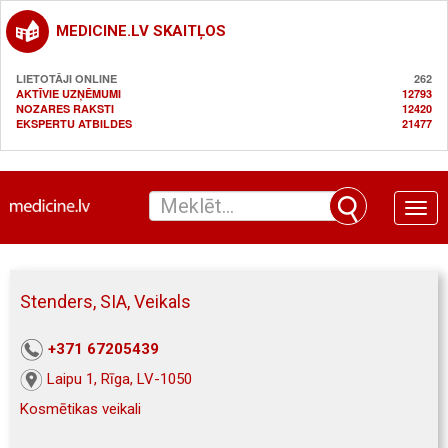
MEDICINE.LV SKAITĻOS
LIETOTĀJI ONLINE
262
AKTĪVIE UZŅĒMUMI
12793
NOZARES RAKSTI
12420
EKSPERTU ATBILDES
21477
Toggle
naviga
Stenders, SIA, Veikals
+371 67205439
Laipu 1, Rīga, LV-1050
Kosmētikas veikali