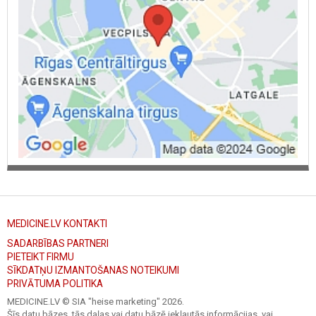
MEDICINE.LV KONTAKTI
SADARBĪBAS PARTNERI
PIETEIKT FIRMU
SĪKDATŅU IZMANTOŠANAS NOTEIKUMI
PRIVĀTUMA POLITIKA
MEDICINE.LV © SIA "heise marketing"
2026.
Šīs datu bāzes, tās daļas vai datu bāzē iekļautās informācijas, vai