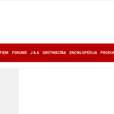
TIEM
FORUMS
J & A
GRŪTNIECĪBA
ENCIKLOPĒDIJA
PRODUK