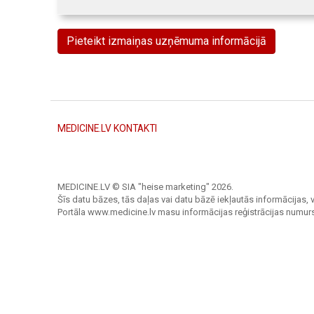
Pieteikt izmaiņas uzņēmuma informācijā
MEDICINE.LV KONTAKTI
MEDICINE.LV © SIA "heise marketing"
2026.
Šīs datu bāzes, tās daļas vai datu bāzē iekļautās informācijas, v
Portāla www.medicine.lv masu informācijas reģistrācijas numur