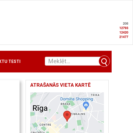
208
12793
12420
21477
TU TESTI
ATRAŠANĀS VIETA KARTĒ