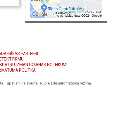
ADARBĪBAS PARTNERI
ETEIKT FIRMU
ĪKDATŅU IZMANTOŠANAS NOTEIKUMI
RIVĀTUMA POLITIKA
a. Tāpat arī ir aizliegta lejupielāde automātiskā režīmā.