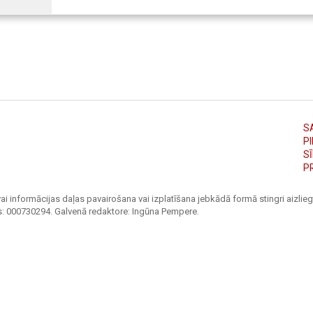
S
PI
S
P
ai informācijas daļas pavairošana vai izplatīšana jebkādā formā stingri aizliegt
s: 000730294. Galvenā redaktore: Ingūna Pempere.