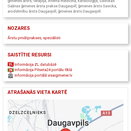
ģimenes ārsts, terapija, interna medicīna, kardioloģija, Savickas
Gaļinas ģimenes ārsta prakse Daugavpilī, ģimenes ārsts Savicka,
arodslimību ārsts Daugavpilī, ģimenes ārsts Daugavpilī.
NOZARES
Ārstu privātprakses, speciālisti
SAISTĪTIE RESURSI
Informācija ZL datubāzē
Informācija Pilseta24 portālu tīklā
Informācija portālā visaigimenei.lv
ATRAŠANĀS VIETA KARTĒ