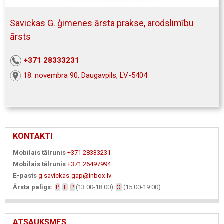
Savickas G. ģimenes ārsta prakse, arodslimību
ārsts
+371 28333231
18. novembra 90, Daugavpils, LV-5404
KONTAKTI
Mobilais tālrunis
+371 28333231
Mobilais tālrunis
+371 26497994
E-pasts
g.savickas-gap@inbox.lv
Ārsta palīgs:
(13.00-18.00)
(15.00-19.00)
P.
T.
P.
O.
ATSAUKSMES