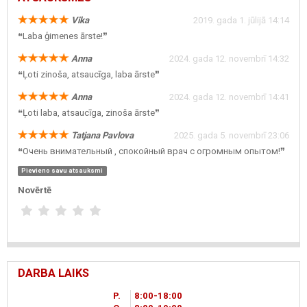
Vika
2019. gada 1. jūlijā 14:14
❝Laba ģimenes ārste!❞
Anna
2024. gada 12. novembrī 14:32
❝Ļoti zinoša, atsaucīga, laba ārste❞
Anna
2024. gada 12. novembrī 14:41
❝Ļoti laba, atsaucīga, zinoša ārste❞
Tatjana Pavlova
2025. gada 5. novembrī 23:06
❝Очень внимательный , спокойный врач с огромным опытом!❞
Pievieno savu atsauksmi
Novērtē
DARBA LAIKS
P.
8
00
-18
00