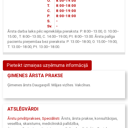
O.
8
00
-19
00
T.
8
00
-18
00
C.
8
00
-19
00
P.
8
00
-18
00
S.
-
Sv.
-
Ārsta darba laiks pēc iepriekšēja pieraksta: P. 8.00–13.00, O. 10.00–
15.00 , T. 8.00–13.00, C. 14.00–19.00, Pt. 8.00–13.00. Ārsta palīga
pacientu pieņemšaa bez pieraksta: P. 13.00–18.00, O. 15.00–19.00,
T. 13.00–18.00, Pt. 13.00–18.00.
Pieteikt izmaiņas uzņēmuma informācijā
ĢIMENES ĀRSTA PRAKSE
Ģimenes ārsts Daugavpilī. Mājas vizītes. Vakcīnas.
ATSLĒGVĀRDI
Ārstu privātprakses
,
Speciālisti
.
Ārsts, ārsta prakse, konsultācijas,
veselība, skaistums, medicīniskā palīdzība,