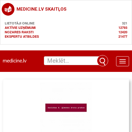
MEDICINE.LV SKAITĻOS
LIETOTĀJI ONLINE
321
AKTĪVIE UZŅĒMUMI
12793
NOZARES RAKSTI
12420
EKSPERTU ATBILDES
21477
Toggle
naviga