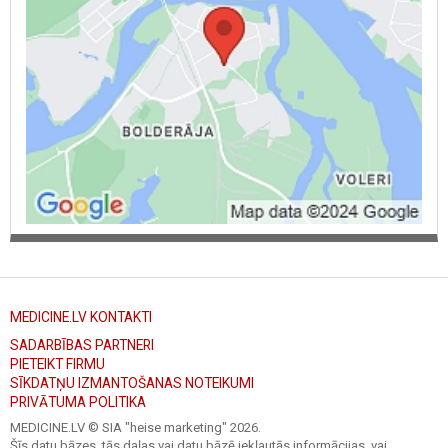
MEDICINE.LV KONTAKTI
SADARBĪBAS PARTNERI
PIETEIKT FIRMU
SĪKDATŅU IZMANTOŠANAS NOTEIKUMI
PRIVĀTUMA POLITIKA
MEDICINE.LV © SIA "heise marketing"
2026.
Šīs datu bāzes, tās daļas vai datu bāzē iekļautās informācijas, vai