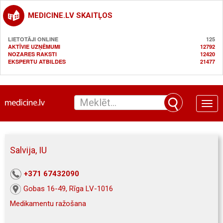
MEDICINE.LV SKAITĻOS
LIETOTĀJI ONLINE
125
AKTĪVIE UZŅĒMUMI
12792
NOZARES RAKSTI
12420
EKSPERTU ATBILDES
21477
Toggle
naviga
Salvija, IU
+371 67432090
Gobas 16-49, Rīga LV-1016
Medikamentu ražošana