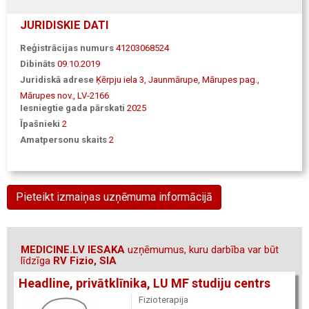
JURIDISKIE DATI
Reģistrācijas numurs
41203068524
Dibināts
09.10.2019
Juridiskā adrese
Ķērpju iela 3, Jaunmārupe, Mārupes pag.,
Mārupes nov., LV-2166
Iesniegtie gada pārskati
2025
Īpašnieki
2
Amatpersonu skaits
2
Pieteikt izmaiņas uzņēmuma informācijā
MEDICINE.LV IESAKA
uzņēmumus, kuru darbība var būt
līdzīga
RV Fizio, SIA
Headline, privātklīnika, LU MF studiju centrs
Fizioterapija