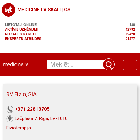
MEDICINE.LV SKAITĻOS
LIETOTĀJI ONLINE
180
AKTĪVIE UZŅĒMUMI
12792
NOZARES RAKSTI
12420
EKSPERTU ATBILDES
21477
Toggle
naviga
RV Fizio, SIA
+371 22813705
Lāčplēša 7, Rīga, LV-1010
Fizioterapija