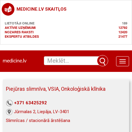
MEDICINE.LV SKAITĻOS
LIETOTĀJI ONLINE
189
AKTĪVIE UZŅĒMUMI
12792
NOZARES RAKSTI
12420
EKSPERTU ATBILDES
21477
Toggle
naviga
Piejūras slimnīva, VSIA, Onkoloģiskā klīnika
+371 63425292
Jūrmalas 2, Liepāja, LV-3401
Slimnīcas / stacionārā ārstēšana