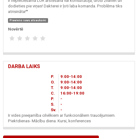
ir nepieciešama LOR ārstēšana vai konsultācija, droši zvaniet un
dodieties pie viņas! Dakterei ir ļoti laba komanda. Problēma tiks
atrisināta!❞
Pievieno savu atsauksmi
Novērtē
DARBA LAIKS
P.
9
00
-14
00
O.
9
00
-14
00
T.
9
00
-14
00
C.
16
00
-19
00
P.
-
S.
-
Sv.
-
Ir vides pieejamība cilvēkiem ar funkcionāliem traucējumiem.
Piektdienas- Mācību diena. Kursi, konferences