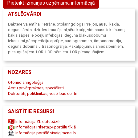
Pieteikt izmaiņas uzņēmuma informācijā
ATSLĒGVĀRDI
Daktere Valentīna Petrāne, otolaringologs Preiļos, ausu, kakla,
deguna ārsts, dzirdes traucējumi,sēra korķi, vidusauss iekaisums,
kakla sāpes, elpceļu infekcijas, deguna blakusdobumu
iekaisumi,pēcoperāciju aprūpe, audiogrammas, timpanometrija,
deguna dobuma ultrasonogrāfija. Pakalpojumus sniedz bērniem,
pieaugušajiem. LOR. LOR bērniem. LOR pieaugušajiem.
NOZARES
Otorinolaringoloģija
Ārstu privātprakses, speciālisti
Doktorāti, poliklīnikas, veselības centri
SAISTĪTIE RESURSI
Informācija ZL datubāzē
Informācija Pilseta24 portālu tīklā
Informācija portālā visaigimenei.lv