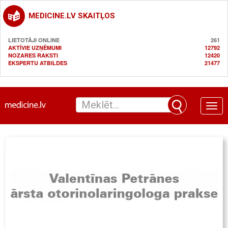
MEDICINE.LV SKAITĻOS
LIETOTĀJI ONLINE
261
AKTĪVIE UZŅĒMUMI
12792
NOZARES RAKSTI
12420
EKSPERTU ATBILDES
21477
Toggle
naviga