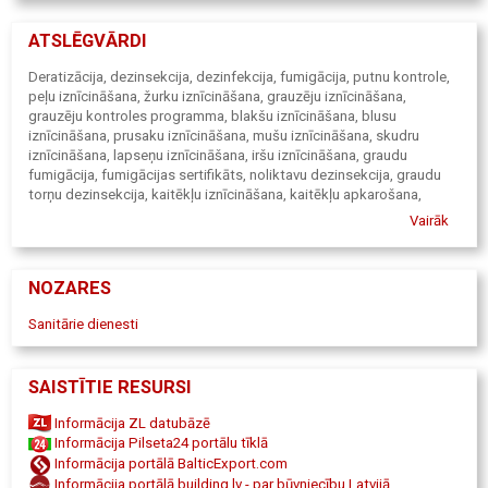
steidzamību, tāpēc reaģējam operatīvi, garantējot diskrētu
un profesionālu servisu.
ATSLĒGVĀRDI
Deratizācija, dezinsekcija, dezinfekcija, fumigācija, putnu kontrole,
peļu iznīcināšana, žurku iznīcināšana, grauzēju iznīcināšana,
grauzēju kontroles programma, blakšu iznīcināšana, blusu
iznīcināšana, prusaku iznīcināšana, mušu iznīcināšana, skudru
iznīcināšana, lapseņu iznīcināšana, iršu iznīcināšana, graudu
fumigācija, fumigācijas sertifikāts, noliktavu dezinsekcija, graudu
torņu dezinsekcija, kaitēkļu iznīcināšana, kaitēkļu apkarošana,
kaitēkļu kontrole, kaitēkļu kontroles programma, kukaiņu
Vairāk
iznīcināšana, insektu iznīcināšana, insektu lampas.
NOZARES
Sanitārie dienesti
SAISTĪTIE RESURSI
Informācija ZL datubāzē
Informācija Pilseta24 portālu tīklā
Informācija portālā BalticExport.com
Informācija portālā building.lv - par būvniecību Latvijā