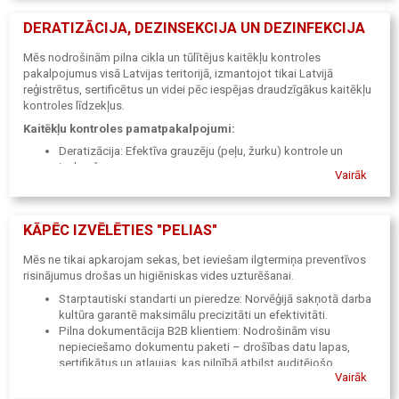
DERATIZĀCIJA, DEZINSEKCIJA UN DEZINFEKCIJA
Mēs nodrošinām pilna cikla un tūlītējus kaitēkļu kontroles
pakalpojumus visā Latvijas teritorijā, izmantojot tikai Latvijā
reģistrētus, sertificētus un videi pēc iespējas draudzīgākus kaitēkļu
kontroles līdzekļus.
Kaitēkļu kontroles pamatpakalpojumi:
Deratizācija: Efektīva grauzēju (peļu, žurku) kontrole un
izskaušana.
Vairāk
Dezinsekcija: Rāpojošo un lidojošo kukaiņu apkarošana.
Dezinfekcija: Noliktavu, ražošanas objektu, biroju un
dzīvojamo telpu attīrīšana no mikroorganismiem.
KĀPĒC IZVĒLĒTIES "PELIAS"
Fumigācija: Profesionāla gāzēšana, tostarp graudu
fumigācija, kravu un koksnes apstrādei.
Mēs ne tikai apkarojam sekas, bet ieviešam ilgtermiņa preventīvos
Putnu kontrole: Preventīvi un saudzīgi risinājumi putnu
risinājumus drošas un higiēniskas vides uzturēšanai.
atturēšanai no objektiem.
Monitorings un inspekcija: Regulāra vides uzraudzība un
Starptautiski standarti un pieredze: Norvēģijā sakņotā darba
risku novērtēšana.
kultūra garantē maksimālu precizitāti un efektivitāti.
Pilna dokumentācija B2B klientiem: Nodrošinām visu
Papildu higiēnas un uzkopšanas risinājumi:
nepieciešamo dokumentu paketi – drošības datu lapas,
Lai nodrošinātu pilnīgu tīrību un drošību, piedāvājam arī nestandarta
sertifikātus un atļaujas, kas pilnībā atbilst auditējošo
tīrības risinājumus, profesionālu logu mazgāšanu un telpu ģenerālo
Vairāk
dienestu prasībām.
uzkopšanu.
Ātra reaģēšana un konfidencialitāte: Mēs saprotam situācijas