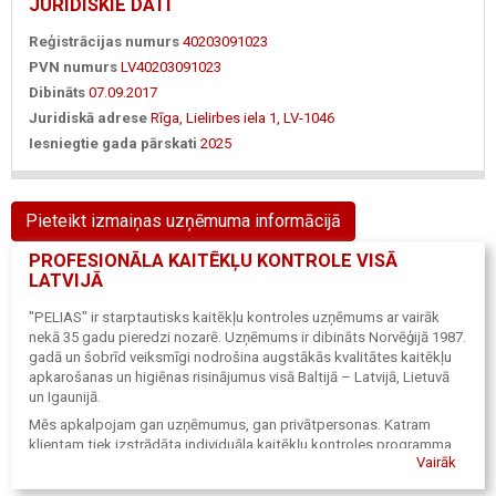
JURIDISKIE DATI
Reģistrācijas numurs
40203091023
PVN numurs
LV40203091023
Dibināts
07.09.2017
Juridiskā adrese
Rīga, Lielirbes iela 1, LV-1046
Iesniegtie gada pārskati
2025
Pieteikt izmaiņas uzņēmuma informācijā
PROFESIONĀLA KAITĒKĻU KONTROLE VISĀ
LATVIJĀ
"PELIAS" ir starptautisks kaitēkļu kontroles uzņēmums ar vairāk
nekā 35 gadu pieredzi nozarē. Uzņēmums ir dibināts Norvēģijā 1987.
gadā un šobrīd veiksmīgi nodrošina augstākās kvalitātes kaitēkļu
apkarošanas un higiēnas risinājumus visā Baltijā – Latvijā, Lietuvā
un Igaunijā.
Mēs apkalpojam gan uzņēmumus, gan privātpersonas. Katram
klientam tiek izstrādāta individuāla kaitēkļu kontroles programma,
Vairāk
kas precīzi balstīta uz objekta specifiku, potenciālajiem riskiem un
stingrām normatīvajām prasībām.