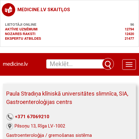
MEDICINE.LV SKAITĻOS
LIETOTĀJI ONLINE
96
AKTĪVIE UZŅĒMUMI
12794
NOZARES RAKSTI
12420
EKSPERTU ATBILDES
21477
Toggle
naviga
Paula Stradiņa klīniskā universitātes slimnīca, SIA,
Gastroenteroloģijas centrs
+371 67069210
Pilsoņu 13, Rīga LV-1002
Gastroenteroloģija / gremošanas sistēma