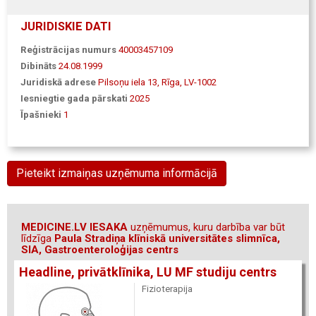
JURIDISKIE DATI
Reģistrācijas numurs
40003457109
Dibināts
24.08.1999
Juridiskā adrese
Pilsoņu iela 13, Rīga, LV-1002
Iesniegtie gada pārskati
2025
Īpašnieki
1
Pieteikt izmaiņas uzņēmuma informācijā
MEDICINE.LV IESAKA
uzņēmumus, kuru darbība var būt
līdzīga
Paula Stradiņa klīniskā universitātes slimnīca,
SIA, Gastroenteroloģijas centrs
Headline, privātklīnika, LU MF studiju centrs
Fizioterapija