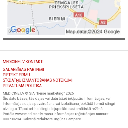
MEDICINE.LV KONTAKTI
SADARBĪBAS PARTNERI
PIETEIKT FIRMU
SĪKDATŅU IZMANTOŠANAS NOTEIKUMI
PRIVĀTUMA POLITIKA
MEDICINE.LV © SIA "heise marketing"
2026.
Šīs datu bāzes, tās daļas vai datu bāzē iekļautās informācijas, vai
informācijas daļas pavairošana vai izplatīšana jebkādā formā stingri
aizliegta. Tāpat arī ir aizliegta lejupielāde automātiskā režīmā.
Portāla www.medicine.lv masu informācijas reģistrācijas numurs:
000730294. Galvenā redaktore: Ingūna Pempere.