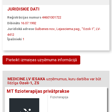
JURIDISKIE DATI
Reģistrācijas numurs
44601001722
Dibināts
16.07.1992
Juridiskā adrese
Gulbenes nov., Lejasciema pag., "Ozoli-1", LV-
4412
Īpašnieki
1
Pieteikt izmaiņas uzņēmuma informācijā
MEDICINE.LV IESAKA
uzņēmumus, kuru darbība var būt
līdzīga
Ozoli-1, ZS
MT fizioterapijas privātprakse
Fizioterapija