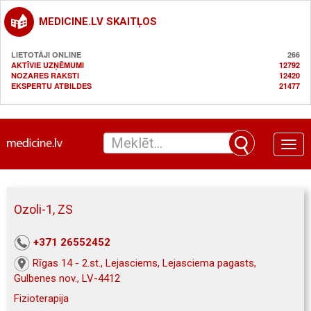
MEDICINE.LV SKAITĻOS
LIETOTĀJI ONLINE
266
AKTĪVIE UZŅĒMUMI
12792
NOZARES RAKSTI
12420
EKSPERTU ATBILDES
21477
Toggle
naviga
Ozoli-1, ZS
+371 26552452
Rīgas 14 - 2.st., Lejasciems, Lejasciema pagasts,
Gulbenes nov., LV-4412
Fizioterapija