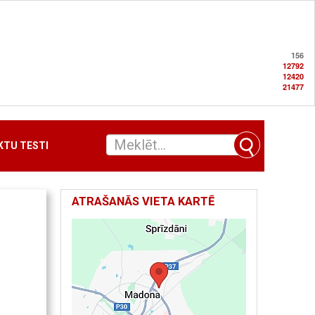
156
12792
12420
21477
TU TESTI
ATRAŠANĀS VIETA KARTĒ