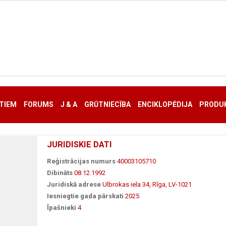
TIEM
FORUMS
J & A
GRŪTNIECĪBA
ENCIKLOPĒDIJA
PRODUK
JURIDISKIE DATI
Reģistrācijas numurs
40003105710
Dibināts
08.12.1992
Juridiskā adrese
Ulbrokas iela 34, Rīga, LV-1021
Iesniegtie gada pārskati
2025
Īpašnieki
4