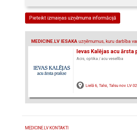
Pieteikt izmaiņas uzņēmuma informācijā
MEDICINE.LV IESAKA
uzņēmumus, kuru darbība var
Ievas Kalējas acu ārsta
Acis, optika / acu veselība
Lielā 6, Talsi, Talsu nov. LV-3
MEDICINE.LV KONTAKTI