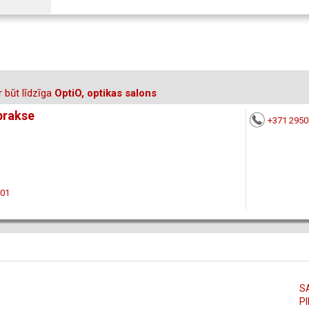
 būt līdzīga
OptiO, optikas salons
 prakse
+371 295
201
S
PI