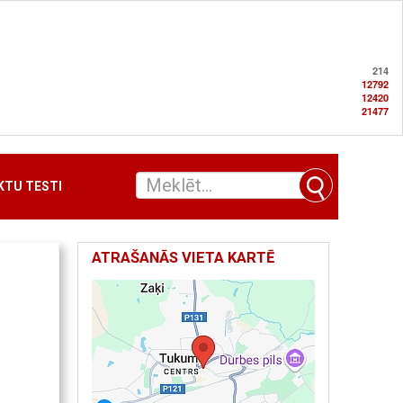
214
12792
12420
21477
TU TESTI
ATRAŠANĀS VIETA KARTĒ