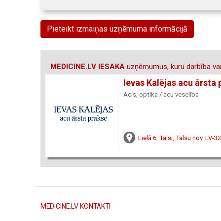
Pieteikt izmaiņas uzņēmuma informācijā
MEDICINE.LV IESAKA
uzņēmumus, kuru darbība var
Ievas Kalējas acu ārsta
Acis, optika / acu veselība
Lielā 6, Talsi, Talsu nov. LV-3
MEDICINE.LV KONTAKTI