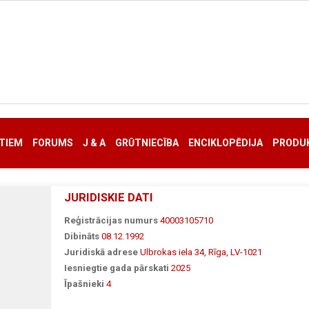
TIEM
FORUMS
J & A
GRŪTNIECĪBA
ENCIKLOPĒDIJA
PRODUK
JURIDISKIE DATI
Reģistrācijas numurs
40003105710
Dibināts
08.12.1992
Juridiskā adrese
Ulbrokas iela 34, Rīga, LV-1021
Iesniegtie gada pārskati
2025
Īpašnieki
4