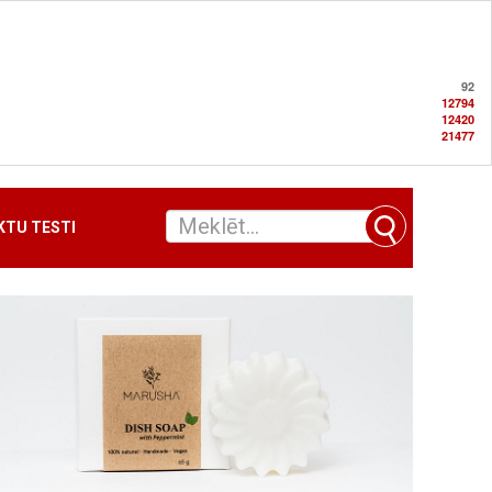
92
12794
12420
21477
TU TESTI