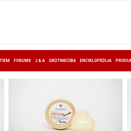
TIEM
FORUMS
J & A
GRŪTNIECĪBA
ENCIKLOPĒDIJA
PRODUK