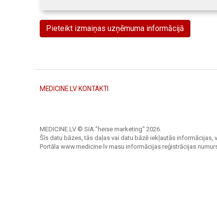
Pieteikt izmaiņas uzņēmuma informācijā
MEDICINE.LV KONTAKTI
MEDICINE.LV © SIA "heise marketing"
2026.
Šīs datu bāzes, tās daļas vai datu bāzē iekļautās informācijas, v
Portāla www.medicine.lv masu informācijas reģistrācijas numur