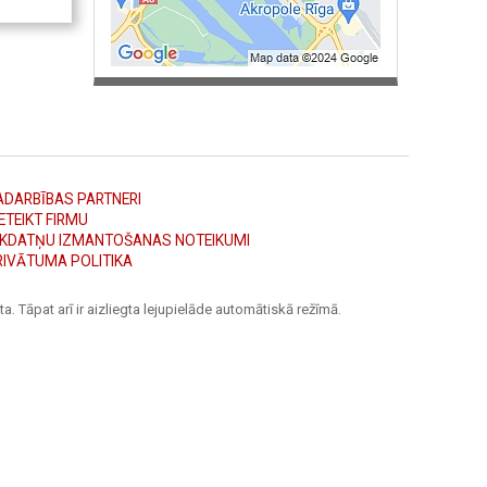
ADARBĪBAS PARTNERI
ETEIKT FIRMU
ĪKDATŅU IZMANTOŠANAS NOTEIKUMI
RIVĀTUMA POLITIKA
a. Tāpat arī ir aizliegta lejupielāde automātiskā režīmā.