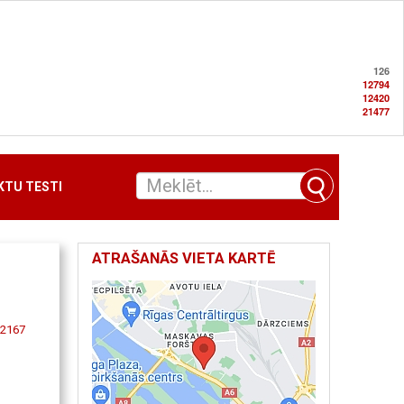
126
12794
12420
21477
TU TESTI
ATRAŠANĀS VIETA KARTĒ
-2167