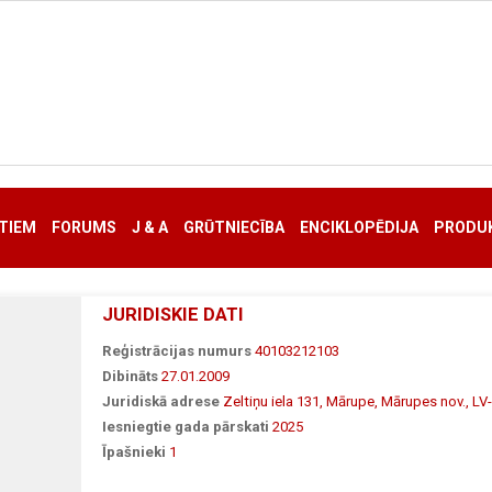
TIEM
FORUMS
J & A
GRŪTNIECĪBA
ENCIKLOPĒDIJA
PRODUK
JURIDISKIE DATI
Reģistrācijas numurs
40103212103
Dibināts
27.01.2009
Juridiskā adrese
Zeltiņu iela 131, Mārupe, Mārupes nov., LV
Iesniegtie gada pārskati
2025
Īpašnieki
1