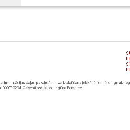
S
PI
S
P
ai informācijas daļas pavairošana vai izplatīšana jebkādā formā stingri aizliegt
s: 000730294. Galvenā redaktore: Ingūna Pempere.