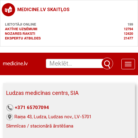
MEDICINE.LV SKAITĻOS
LIETOTĀJI ONLINE
199
AKTĪVIE UZŅĒMUMI
12794
NOZARES RAKSTI
12420
EKSPERTU ATBILDES
21477
Toggle
naviga
Ludzas medicīnas centrs, SIA
+371 65707094
Raiņa 43, Ludza, Ludzas nov., LV-5701
Slimnīcas / stacionārā ārstēšana