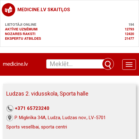
MEDICINE.LV SKAITĻOS
LIETOTĀJI ONLINE
194
AKTĪVIE UZŅĒMUMI
12793
NOZARES RAKSTI
12420
EKSPERTU ATBILDES
21477
Toggle
naviga
Ludzas 2. vidusskola, Sporta halle
+371 65723240
P. Miglinīka 34A, Ludza, Ludzas nov., LV-5701
Sports veselībai, sporta centri