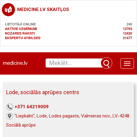
MEDICINE.LV SKAITĻOS
LIETOTĀJI ONLINE
240
AKTĪVIE UZŅĒMUMI
12793
NOZARES RAKSTI
12420
EKSPERTU ATBILDES
21477
Toggle
naviga
Lode, sociālās aprūpes centrs
+371 64219009
"Liepkalni", Lode, Lodes pagasts, Valmieras nov., LV-4248
Sociālā aprūpe