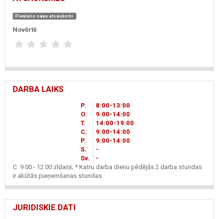
Pievieno savu atsauksmi
Novērtē
DARBA LAIKS
P.
8
00
-13
00
O.
9
00
-14
00
T.
14
00
-19
00
C.
9
00
-14
00
P.
9
00
-14
00
S.
-
Sv.
-
C. 9.00 - 12.00 zīdaiņi; * Katru darba dienu pēdējās 2 darba stundas
ir akūtās pieņemšanas stundas
JURIDISKIE DATI