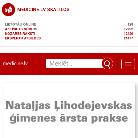
MEDICINE.LV SKAITĻOS
LIETOTĀJI ONLINE
128
AKTĪVIE UZŅĒMUMI
12792
NOZARES RAKSTI
12420
EKSPERTU ATBILDES
21477
Toggle
naviga