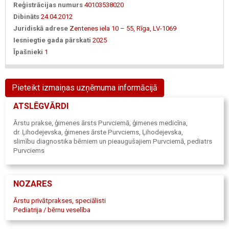
Reģistrācijas numurs
40103538020
Dibināts
24.04.2012
Juridiskā adrese
Zentenes iela 10 – 55, Rīga, LV-1069
Iesniegtie gada pārskati
2025
Īpašnieki
1
Pieteikt izmaiņas uzņēmuma informācijā
ATSLĒGVĀRDI
Ārstu prakse, ģimenes ārsts Purvciemā, ģimenes medicīna,
dr. Ļihodejevska, ģimenes ārste Purvciems, Ļihodejevska,
slimību diagnostika bērniem un pieaugušajiem Purvciemā, pediatrs
Purvciems
NOZARES
Ārstu privātprakses, speciālisti
Pediatrija / bērnu veselība