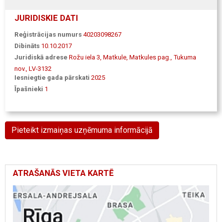
JURIDISKIE DATI
Reģistrācijas numurs
40203098267
Dibināts
10.10.2017
Juridiskā adrese
Rožu iela 3, Matkule, Matkules pag., Tukuma
nov., LV-3132
Iesniegtie gada pārskati
2025
Īpašnieki
1
Pieteikt izmaiņas uzņēmuma informācijā
ATRAŠANĀS VIETA KARTĒ