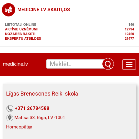
MEDICINE.LV SKAITĻOS
LIETOTĀJI ONLINE
146
AKTĪVIE UZŅĒMUMI
12794
NOZARES RAKSTI
12420
EKSPERTU ATBILDES
21477
Toggle
naviga
Līgas Brencsones Reiki skola
+371 26784588
Matīsa 33, Rīga, LV-1001
Homeopātija