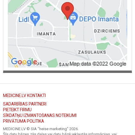
MEDICINE.LV KONTAKTI
SADARBĪBAS PARTNERI
PIETEIKT FIRMU
SĪKDATŅU IZMANTOŠANAS NOTEIKUMI
PRIVĀTUMA POLITIKA
MEDICINE.LV © SIA "heise marketing"
2026.
Šīs datu bāzes, tās daļas vai datu bāzē iekļautās informācijas, vai