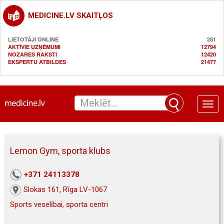
MEDICINE.LV SKAITĻOS
LIETOTĀJI ONLINE
281
AKTĪVIE UZŅĒMUMI
12794
NOZARES RAKSTI
12420
EKSPERTU ATBILDES
21477
Toggle
naviga
Lemon Gym, sporta klubs
+371 24113378
Slokas 161, Rīga LV-1067
Sports veselībai, sporta centri