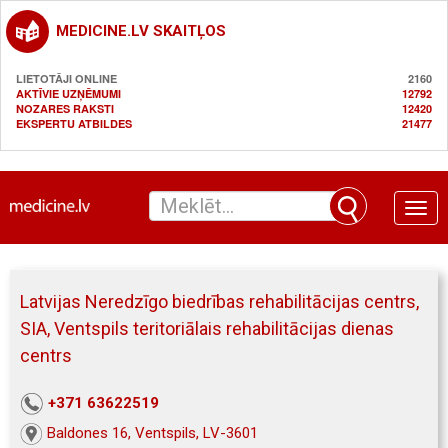
MEDICINE.LV SKAITĻOS
LIETOTĀJI ONLINE
2160
AKTĪVIE UZŅĒMUMI
12792
NOZARES RAKSTI
12420
EKSPERTU ATBILDES
21477
Toggle
naviga
Latvijas Neredzīgo biedrības rehabilitācijas centrs,
SIA, Ventspils teritoriālais rehabilitācijas dienas
centrs
+371 63622519
Baldones 16, Ventspils, LV-3601