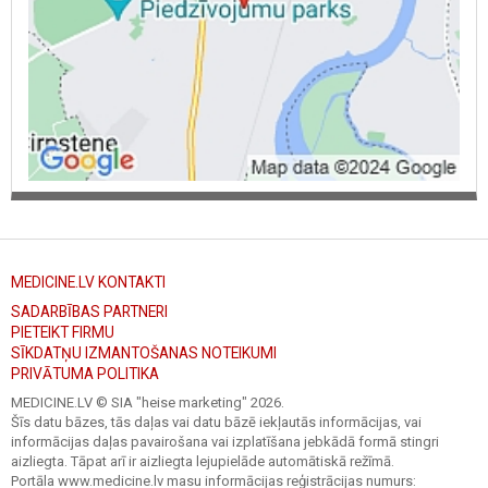
MEDICINE.LV KONTAKTI
SADARBĪBAS PARTNERI
PIETEIKT FIRMU
SĪKDATŅU IZMANTOŠANAS NOTEIKUMI
PRIVĀTUMA POLITIKA
MEDICINE.LV © SIA "heise marketing"
2026.
Šīs datu bāzes, tās daļas vai datu bāzē iekļautās informācijas, vai
informācijas daļas pavairošana vai izplatīšana jebkādā formā stingri
aizliegta. Tāpat arī ir aizliegta lejupielāde automātiskā režīmā.
Portāla www.medicine.lv masu informācijas reģistrācijas numurs: