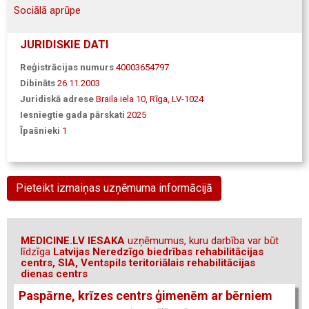
Sociālā aprūpe
JURIDISKIE DATI
Reģistrācijas numurs
40003654797
Dibināts
26.11.2003
Juridiskā adrese
Braila iela 10, Rīga, LV-1024
Iesniegtie gada pārskati
2025
Īpašnieki
1
Pieteikt izmaiņas uzņēmuma informācijā
MEDICINE.LV IESAKA
uzņēmumus, kuru darbība var būt
līdzīga
Latvijas Neredzīgo biedrības rehabilitācijas
centrs, SIA, Ventspils teritoriālais rehabilitācijas
dienas centrs
Paspārne, krīzes centrs ģimenēm ar bērniem