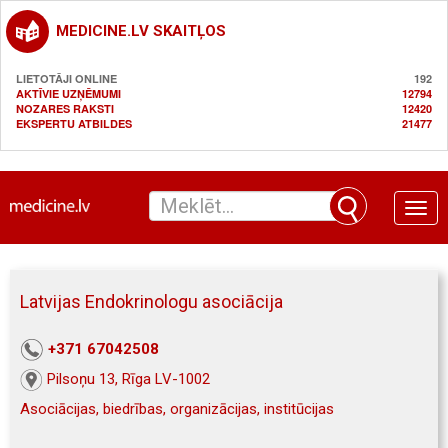
MEDICINE.LV SKAITĻOS
LIETOTĀJI ONLINE
192
AKTĪVIE UZŅĒMUMI
12794
NOZARES RAKSTI
12420
EKSPERTU ATBILDES
21477
Toggle
naviga
Latvijas Endokrinologu asociācija
+371 67042508
Pilsoņu 13, Rīga LV-1002
Asociācijas, biedrības, organizācijas, institūcijas