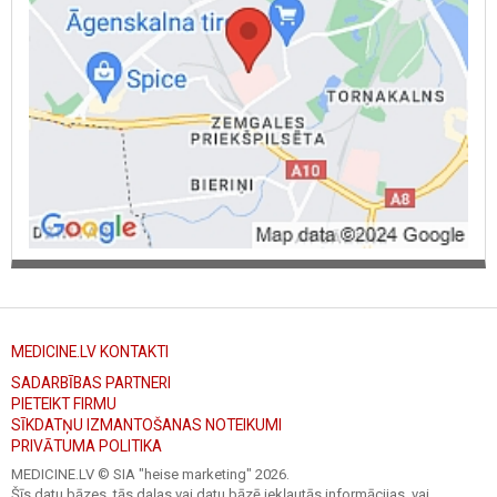
MEDICINE.LV KONTAKTI
SADARBĪBAS PARTNERI
PIETEIKT FIRMU
SĪKDATŅU IZMANTOŠANAS NOTEIKUMI
PRIVĀTUMA POLITIKA
MEDICINE.LV © SIA "heise marketing"
2026.
Šīs datu bāzes, tās daļas vai datu bāzē iekļautās informācijas, vai