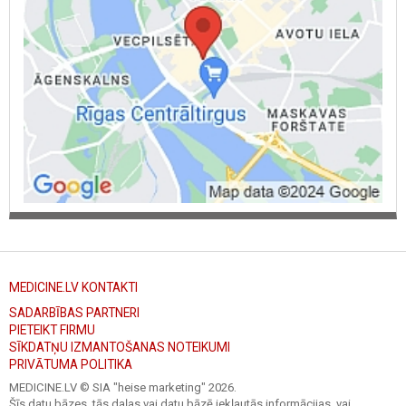
MEDICINE.LV KONTAKTI
SADARBĪBAS PARTNERI
PIETEIKT FIRMU
SĪKDATŅU IZMANTOŠANAS NOTEIKUMI
PRIVĀTUMA POLITIKA
MEDICINE.LV © SIA "heise marketing"
2026.
Šīs datu bāzes, tās daļas vai datu bāzē iekļautās informācijas, vai