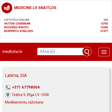
MEDICINE.LV SKAITĻOS
LIETOTĀJI ONLINE
200
AKTĪVIE UZŅĒMUMI
12792
NOZARES RAKSTI
12420
EKSPERTU ATBILDES
21477
Toggle
naviga
Latima, SIA
+371 67798004
Teātra 9, Rīga LV-1050
Medikamentu ražošana