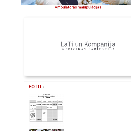
Ambulatorās manipulācijas
FOTO
7