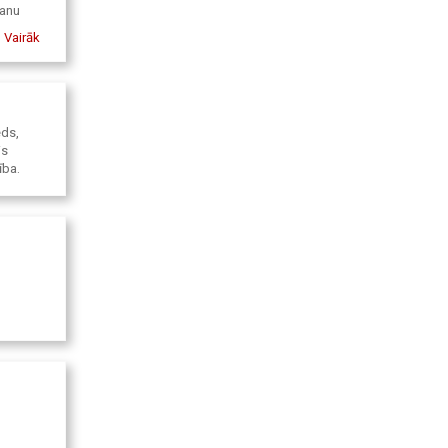
šanu
Vairāk
stiku un
ēds,
is
ība.