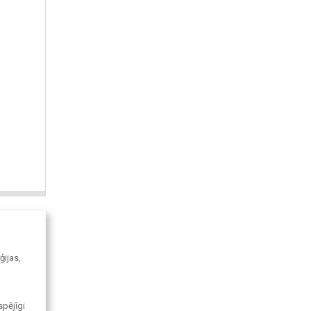
ģijas,
pējīgi