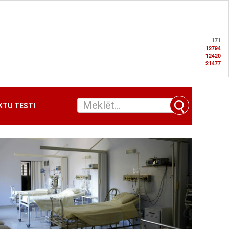
171
12794
12420
21477
TU TESTI