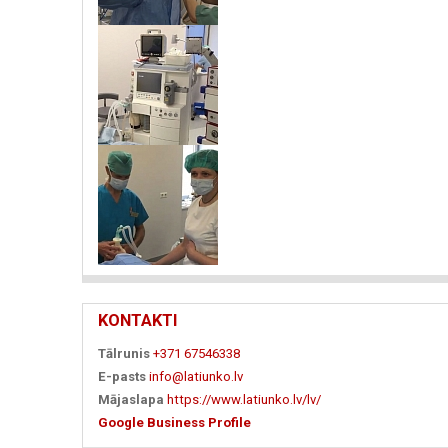
KONTAKTI
Tālrunis
+371 67546338
E-pasts
info@latiunko.lv
Mājaslapa
https://www.latiunko.lv/lv/
Google Business Profile