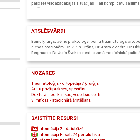
palīdzēt visdažādākajās situācijās – arī komplicētu saslim
gadījumos.
Mūsu mērķis ir nodrošināt profesionālu konsultāciju, diagno
ārstēšanu.
ATSLĒGVĀRDI
Bērnu ķirurgs, bērnu proktologs, bērnu traumatologs ortop
dienas stacionārs, Dr. Vilnis Titāns, Dr. Astra Zviedre, Dr. Uld
Bergmanis, Dr. Juris Šveklis, neatliekamā medicīniskā palīdz
NOZARES
Traumatoloģija / ortopēdija / ķirurģija
Ārstu privātprakses, speciālisti
Doktorāti, poliklīnikas, veselības centri
Slimnīcas / stacionārā ārstēšana
SAISTĪTIE RESURSI
Informācija ZL datubāzē
Informācija Pilseta24 portālu tīklā