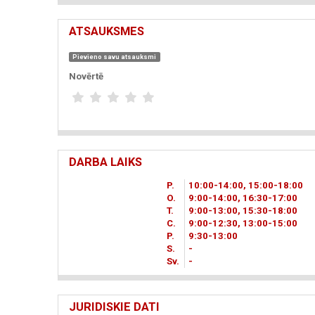
ATSAUKSMES
Pievieno savu atsauksmi
Novērtē
DARBA LAIKS
P.
10
00
-14
00
, 15
00
-18
00
O.
9
00
-14
00
, 16
30
-17
00
T.
9
00
-13
00
, 15
30
-18
00
C.
9
00
-12
30
, 13
00
-15
00
P.
9
30
-13
00
S.
-
Sv.
-
JURIDISKIE DATI