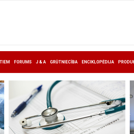
TIEM
FORUMS
J & A
GRŪTNIECĪBA
ENCIKLOPĒDIJA
PRODUK