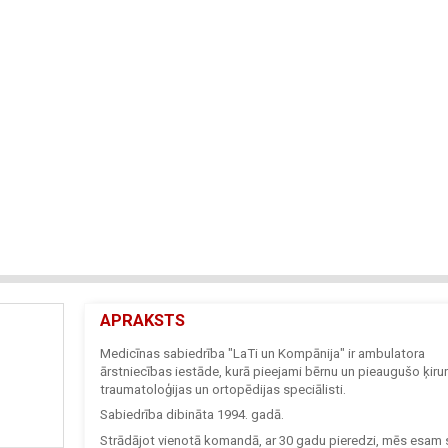
APRAKSTS
Medicīnas sabiedrība "LaTi un Kompānija" ir ambulatora
ārstniecības iestāde, kurā pieejami bērnu un pieaugušo ķirur
traumatoloģijas un ortopēdijas speciālisti.
Sabiedrība dibināta 1994. gadā.
Strādājot vienotā komandā, ar 30 gadu pieredzi, mēs esam s